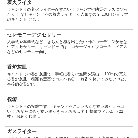
着火ライター
キャンドゥの着火ライターがすごい！キャンプや防災グッズにぴっ
たり！ なぜキャンドゥの着火ライターが人気なの？ 100円ショップ
のキャンドゥで...
セレモニーアクセサリー
入学式や卒業式など、きちんと感を出したい日のコーデに欠かせな
いアクセサリー。キャンドゥでは、コサージュやブローチ、ピアス
などのセレモニー向け...
香炉灰皿
キャンドゥの香炉灰皿で、手軽に香りの空間を演出！ 100均で買え
る香炉灰皿！種類も豊富でコスパも◎ 「お香を焚いてみたいけど、
本格的な香炉は...
祝箸
キャンドゥの祝箸です。 キャンドゥにはいろんな祝い箸がいっぱ
い！ あなたに合う祝い箸がきっとあるはず！ 懐敷フィルム （21
枚） おみくじ箸...
ガスライター