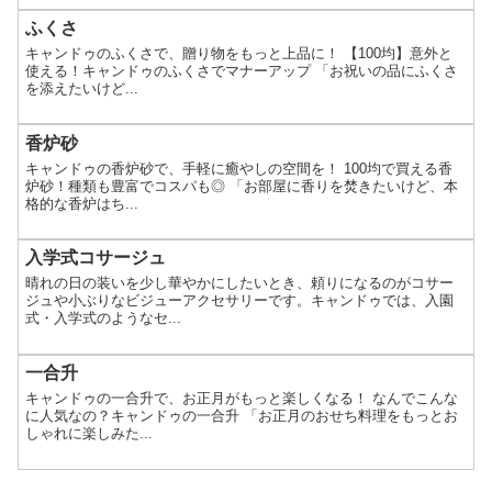
ふくさ
キャンドゥのふくさで、贈り物をもっと上品に！ 【100均】意外と
使える！キャンドゥのふくさでマナーアップ 「お祝いの品にふくさ
を添えたいけど...
香炉砂
キャンドゥの香炉砂で、手軽に癒やしの空間を！ 100均で買える香
炉砂！種類も豊富でコスパも◎ 「お部屋に香りを焚きたいけど、本
格的な香炉はち...
入学式コサージュ
晴れの日の装いを少し華やかにしたいとき、頼りになるのがコサー
ジュや小ぶりなビジューアクセサリーです。キャンドゥでは、入園
式・入学式のようなセ...
一合升
キャンドゥの一合升で、お正月がもっと楽しくなる！ なんでこんな
に人気なの？キャンドゥの一合升 「お正月のおせち料理をもっとお
しゃれに楽しみた...