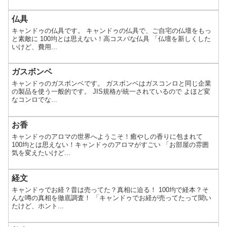
仏具
キャンドゥの仏具です。 キャンドゥの仏具で、ご自宅の仏壇をもっ
と素敵に 100均とは思えない！高コスパな仏具 「仏壇を新しくした
いけど、費用...
ガスボンベ
キャンドゥのガスボンベです。 ガスボンベはガスコンロと同じ企業
の製品を使う一般的です。 JIS規格が統一されているので よほど変
なコンロでな...
お香
キャンドゥのアロマの世界へようこそ！癒やしの香りに包まれて
100均とは思えない！キャンドゥのアロマがすごい 「お部屋の雰囲
気を変えたいけど...
経文
キャンドゥでお経？昔は売ってた？真相に迫る！ 100均で経本？そ
んな噂の真相を徹底調査！ 「キャンドゥでお経が売ってたって聞い
たけど、ホント...