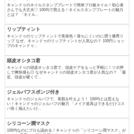
キャンドゥのネイルスタンププレートで簡単プロ級ネイル！初心者
さんでも大丈夫♡ 100均で買える！ネイルスタンププレートの魅力
とは？ 「ネイル...
リップティント
キャンドゥのリップティントで美発色！落ちにくいのに潤う優秀リ
ップ なぜ、キャンドゥのリップティントが人気なの？ 100円ショッ
プのキャンドゥ...
頭皮オシタコ君
キャンドゥの頭皮オシタコ君で、頭皮ケアをもっと手軽に！ツボ押
しで爽快感も◎ なぜキャンドゥの頭皮オシタコ君が人気なの？ 「最
近、頭皮が硬くて...
ジェルパフスポンジ付き
キャンドゥのジェルパフで、美肌を叶えよう！ 100均とは思えな
い！キャンドゥのジェルパフの魅力 「メイク道具はできるだけコス
パ良く揃えたいけ...
シリコーン潤マスク
100均なのにプロも認める！キャンドゥの「シリコーン潤マスク」が