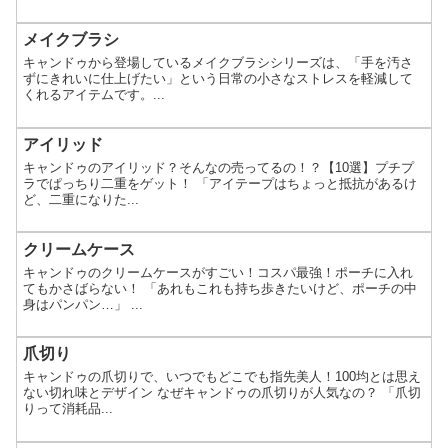
メイクブラシ
キャンドゥから登場しているメイクブラシシリーズは、「手を汚さ
ずにきれいに仕上げたい」という日常の小さなストレスを軽減して
くれるアイテムです。...
アイリッド
キャンドゥのアイリッド？そんなの売ってるの！？【10選】プチプ
ラでぱっちり二重をゲット！ 「アイテープはちょっと抵抗があるけ
ど、二重になりた...
クリームケース
キャンドゥのクリームケースがすごい！コスパ最強！ポーチに入れ
てもかさばらない！ 「あれもこれも持ち歩きたいけど、ポーチの中
身はパンパン…」 ...
爪切り
キャンドゥの爪切りで、いつでもどこでも指先美人！100均とは思え
ない切れ味とデザイン なぜキャンドゥの爪切りが人気なの？ 「爪切
りって消耗品...