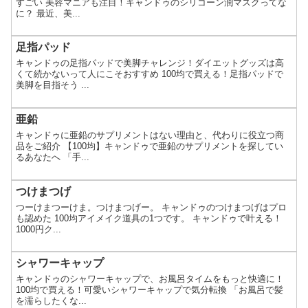
すごい 美容マニアも注目！キャンドゥのシリコーン潤マスクってな
に？ 最近、美...
足指パッド
キャンドゥの足指パッドで美脚チャレンジ！ダイエットグッズは高
くて続かないって人にこそおすすめ 100均で買える！足指パッドで
美脚を目指そう ...
亜鉛
キャンドゥに亜鉛のサプリメントはない理由と、代わりに役立つ商
品をご紹介 【100均】キャンドゥで亜鉛のサプリメントを探してい
るあなたへ 「手...
つけまつげ
つーけまつーけま。つけまつげー。 キャンドゥのつけまつげはプロ
も認めた 100均アイメイク道具の1つです。 キャンドゥで叶える！
1000円ク...
シャワーキャップ
キャンドゥのシャワーキャップで、お風呂タイムをもっと快適に！
100均で買える！可愛いシャワーキャップで気分転換 「お風呂で髪
を濡らしたくな...