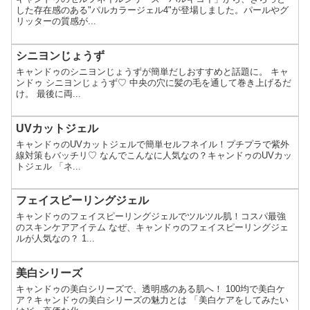
した存在感のある"パルカラージェル4"が登場しました。パールやグ
リッターの質感が...
シニヨンじょうず
キャンドゥのシニヨンじょうずが簡単だしおすすめと話題に。 キャ
ンドゥ シニヨンじょうず♡ 中央の穴に髪の毛を通して巻き上げるだ
け。 最後に両...
UVカットジェル
キャンドゥのUVカットジェルで簡単セルフネイル！プチプラで紫外
線対策もバッチリ♡ なんでこんなに人気なの？キャンドゥのUVカッ
トジェル 「ネ...
フェイスピーリングジェル
キャンドゥのフェイスピーリングジェルでツルツル肌！コスパ最強
のスキンケアアイテム なぜ、キャンドゥのフェイスピーリングジェ
ルが人気なの？ 1...
美白シリーズ
キャンドゥの美白シリーズで、透明感のある肌へ！ 100均で美白ケ
ア？キャンドゥの美白シリーズの魅力とは 「美白ケアをしてみたい