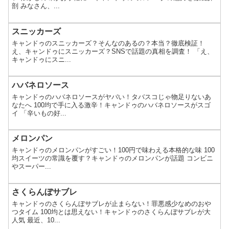
剖 みなさん、...
スニッカーズ
キャンドゥのスニッカーズ？そんなのあるの？本当？徹底検証！
え、キャンドゥにスニッカーズ？SNSで話題の真相を調査！ 「え、
キャンドゥにスニ...
ハバネロソース
キャンドゥのハバネロソースがヤバい！タバスコじゃ物足りないあ
なたへ 100均で手に入る激辛！キャンドゥのハバネロソースがスゴ
イ 「辛いもの好...
メロンパン
キャンドゥのメロンパンがすごい！100円で味わえる本格的な味 100
均スイーツの常識を覆す？キャンドゥのメロンパンが話題 コンビニ
やスーパー...
さくらんぼサブレ
キャンドゥのさくらんぼサブレが止まらない！罪悪感少なめのおや
つタイム 100均とは思えない！キャンドゥのさくらんぼサブレが大
人気 最近、10...