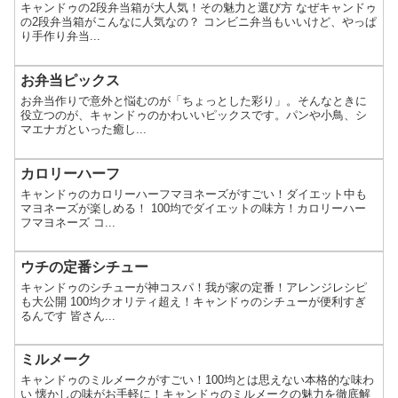
キャンドゥの2段弁当箱が大人気！その魅力と選び方 なぜキャンドゥ
の2段弁当箱がこんなに人気なの？ コンビニ弁当もいいけど、やっぱ
り手作り弁当...
お弁当ピックス
お弁当作りで意外と悩むのが「ちょっとした彩り」。そんなときに
役立つのが、キャンドゥのかわいいピックスです。パンや小鳥、シ
マエナガといった癒し...
カロリーハーフ
キャンドゥのカロリーハーフマヨネーズがすごい！ダイエット中も
マヨネーズが楽しめる！ 100均でダイエットの味方！カロリーハー
フマヨネーズ コ...
ウチの定番シチュー
キャンドゥのシチューが神コスパ！我が家の定番！アレンジレシピ
も大公開 100均クオリティ超え！キャンドゥのシチューが便利すぎ
るんです 皆さん...
ミルメーク
キャンドゥのミルメークがすごい！100均とは思えない本格的な味わ
い 懐かしの味がお手軽に！キャンドゥのミルメークの魅力を徹底解