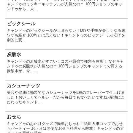
ャンドゥのミッキーキャラフルが人気なの？ 100円ショップのキャ
ンドゥから、大...
ピックシール
キャンドゥのピックシールが止まらない！DIYや手帳が楽しくなる裏
ワザも紹介 100均とは思えない！キャンドゥのピックシールがDIYを
劇的に変...
炭酸水
キャンドゥの炭酸水がすごい！コスパ最強で種類も豊富！ なぜキャ
ンドゥの炭酸水が人気なの？ 100円ショップのキャンドゥで買える
炭酸水が、今、...
カシューナッツ
美容や健康に効果的なカシューナッツを5種のフレーバーで仕上げま
した！おいしくてヘルシーだから毎日でも食べたいですね♪産地にこ
だわったキャンド...
おせち
キャンドゥのお正月グッズで簡単おしゃれ！紙皿＆紙コップでおせ
ちパーティー お正月は面倒なおせち料理から解放！キャンドゥのア