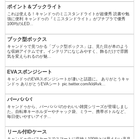
ポイント＆ブックライト
これは使える！キャンドゥのミニスタンドライトが超優秀 読書や勉
強に便利 キャンドゥの『ミニスタンドライト』がプチプラで優秀
100均のLED...
ブック型ボックス
キャンドゥで見つかる「ブック型ボックス」は、見た目が本のよう
な収納アイテムです。インテリアになじみやすく、飾るだけで雰囲
気を変えられるのが魅...
EVAスポンジシート
キャンドゥのEVAスポンジシートが凄いと話題に。 ありがとうキャ
ンドゥ ありがとうEVAシート pic.twitter.com/kldAvk...
バーバパパ
キャンドゥから、バーバパパのかわいい雑貨シリーズが登場しまし
た。自転車キーホルダーやチャック袋、ミラー、携帯ボトルなど、
毎日使いやすいアイテ...
リール付IDケース
キャンドゥのパスケースでスマートに収納！100均とは思えない高見