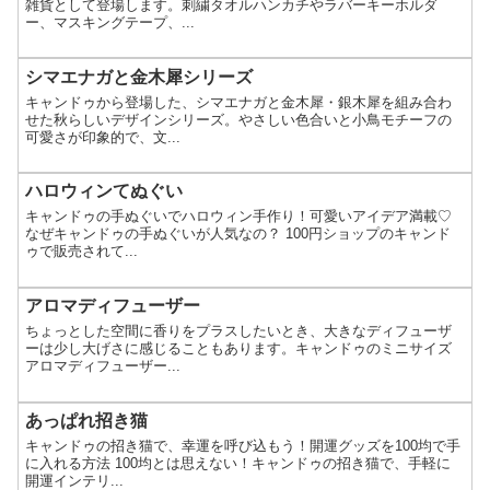
雑貨として登場します。刺繍タオルハンカチやラバーキーホルダ
ー、マスキングテープ、...
シマエナガと金木犀シリーズ
キャンドゥから登場した、シマエナガと金木犀・銀木犀を組み合わ
せた秋らしいデザインシリーズ。やさしい色合いと小鳥モチーフの
可愛さが印象的で、文...
ハロウィンてぬぐい
キャンドゥの手ぬぐいでハロウィン手作り！可愛いアイデア満載♡
なぜキャンドゥの手ぬぐいが人気なの？ 100円ショップのキャンド
ゥで販売されて...
アロマディフューザー
ちょっとした空間に香りをプラスしたいとき、大きなディフューザ
ーは少し大げさに感じることもあります。キャンドゥのミニサイズ
アロマディフューザー...
あっぱれ招き猫
キャンドゥの招き猫で、幸運を呼び込もう！開運グッズを100均で手
に入れる方法 100均とは思えない！キャンドゥの招き猫で、手軽に
開運インテリ...