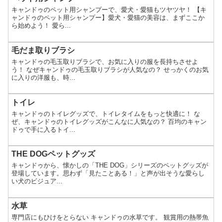
キャンドゥのペット用シャンプーで、愛犬・愛猫もツヤツヤ！ 【キ
ャンドゥのペット用シャンプー】愛犬・愛猫の美容は、まずここか
ら始めよう！ 愛ら...
毛だま取りブラシ
キャンドゥの毛玉取りブラシで、お気に入りの服を長持ちさせよ
う！ なぜキャンドゥの毛玉取りブラシが人気なの？ せっかくのお気
に入りの洋服も、時...
トイレ
キャンドゥのトイレグッズで、トイレタイムをもっと快適に！ な
ぜ、キャンドゥのトイレグッズがこんなに人気なの？ 百均のキャン
ドゥで手に入るトイ...
THE DOGペットグッズ
キャンドゥから、懐かしの「THE DOG」シリーズのペットグッズが
登場しています。思わず「見たことある！」と声が出そうな愛らし
い犬のビジュア...
水草
専門店にもひけをとらない キャンドゥの水草です。 観賞用の熱帯魚