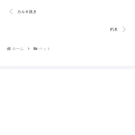
カルキ抜き
朽木
ホーム
ペット