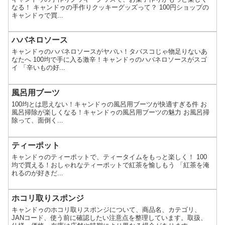
なる！ キャンドゥの手作りクッキーグッズって？ 100円ショップの
キャンドゥで買...
ハバネロソース
キャンドゥのハバネロソースがヤバい！タバスコじゃ物足りないあ
なたへ 100均で手に入る激辛！キャンドゥのハバネロソースがスゴ
イ 「辛いもの好...
風呂用ブーツ
100均とは思えない！キャンドゥの風呂用ブーツが快適すぎる件 お
風呂掃除が楽しくなる！キャンドゥの風呂用ブーツの魅力 お風呂掃
除って、面倒く...
ティーポット
キャンドゥのティーポットで、ティータイムをもっと楽しく！ 100
均で買える！おしゃれなティーポットで紅茶を愉しもう 「紅茶を淹
れるのが好きだ...
ホコリ取りスポンジ
キャンドゥのホコリ取りスポンジについて、商品名、カテゴリ、
JANコード、使う前に確認したい注意点を整理しています。取扱、