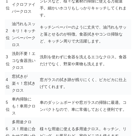
1
ンレスなど、様々な素材の掃除に使える万能選
イクロファイ
位
手。細かいホコリもしっかりキャッチしてくれま
バークロス
す。
油汚れもスッ
キッチンペーパーのように丈夫で、油汚れもサッ
2
キリ！キッチ
と落とせるのが特徴。食器拭きやコンロ掃除な
位
ンペーパーク
ど、キッチン周りで大活躍します。
ロス
洗剤不要！エ
3
洗剤を使わずに食器を洗えるエコなクロス。食器
コな食器洗い
位
だけでなく、野菜や果物も洗えます。
クロス
窓拭きが
4
窓ガラスの拭き跡が残りにくく、ピカピカに仕上
楽々！窓拭き
位
げてくれます。
クロス
車内掃除に
5
車のダッシュボードや窓ガラスの掃除に最適。コ
も！車用クロ
位
ンパクトなので、車に常備しておくと便利です。
ス
多用途クロ
6
ス！用途に合
様々な用途に使える多用途クロス。キッチン、リ
位
わせて使い分
ビング、お風呂など、家中どこでも使えます。