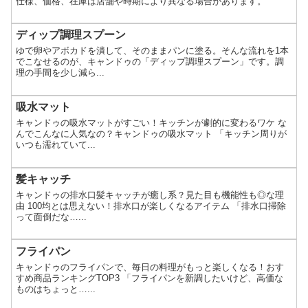
仕様、価格、在庫は店舗や時期により異なる場合があります。
ディップ調理スプーン
ゆで卵やアボカドを潰して、そのままパンに塗る。そんな流れを1本
でこなせるのが、キャンドゥの「ディップ調理スプーン」です。調
理の手間を少し減ら...
吸水マット
キャンドゥの吸水マットがすごい！キッチンが劇的に変わるワケ な
んでこんなに人気なの？キャンドゥの吸水マット 「キッチン周りが
いつも濡れていて...
髪キャッチ
キャンドゥの排水口髪キャッチが癒し系？見た目も機能性も◎な理
由 100均とは思えない！排水口が楽しくなるアイテム 「排水口掃除
って面倒だな…...
フライパン
キャンドゥのフライパンで、毎日の料理がもっと楽しくなる！おす
すめ商品ランキングTOP3 「フライパンを新調したいけど、高価な
ものはちょっと…...