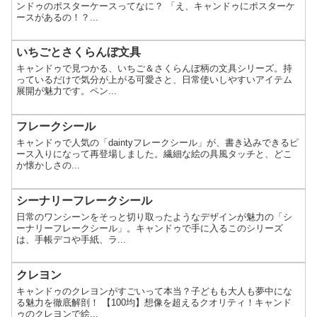
ンドゥのポスターケースってなに？ 「え、キャンドゥにポスターケ
ースがあるの！？...
いちごとさくらんぼ文具
キャンドゥで見つかる、いちご＆さくらんぼ柄の文具シリーズ。持
っているだけで気分が上がる可愛さと、日常使いしやすいアイテム
展開が魅力です。ペン...
フレークシール
キャンドゥで人気の「daintyフレークシール」が、書き込みできるピ
ース入りになって再登場しました。繊細な絵の具風タッチと、どこ
か懐かしさの...
シーナリーフレークシール
日常のワンシーンをそっと切り取ったようなデザインが魅力の「シ
ーナリーフレークシール」。キャンドゥで手に入るこのシリーズ
は、手帳デコや手紙、ラ...
クレヨン
キャンドゥのクレヨンがすごいって本当？子どもも大人も夢中にな
る魅力を徹底解剖！ 【100均】想像を超えるクオリティ！キャンド
ゥのクレヨンで絵...