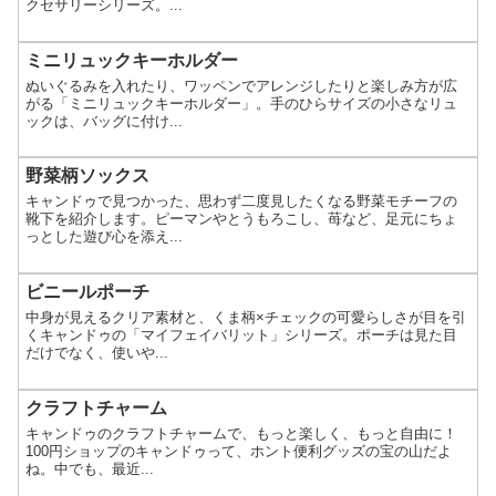
クセサリーシリーズ。...
ミニリュックキーホルダー
ぬいぐるみを入れたり、ワッペンでアレンジしたりと楽しみ方が広
がる「ミニリュックキーホルダー」。手のひらサイズの小さなリュ
ックは、バッグに付け...
野菜柄ソックス
キャンドゥで見つかった、思わず二度見したくなる野菜モチーフの
靴下を紹介します。ピーマンやとうもろこし、苺など、足元にちょ
っとした遊び心を添え...
ビニールポーチ
中身が見えるクリア素材と、くま柄×チェックの可愛らしさが目を引
くキャンドゥの「マイフェイバリット」シリーズ。ポーチは見た目
だけでなく、使いや...
クラフトチャーム
キャンドゥのクラフトチャームで、もっと楽しく、もっと自由に！
100円ショップのキャンドゥって、ホント便利グッズの宝の山だよ
ね。中でも、最近...