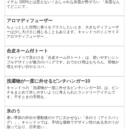
イテム 100均とは思えない！おしゃれな灰皿が勢ぞろい 「灰皿なん
てどこにで...
アロマディフューザー
ちょっとした空間に香りをプラスしたいとき、大きなディフューザ
ーは少し大げさに感じることもあります。キャンドゥのミニサイズ
アロマディフューザー...
合皮ネーム付トート
キャンドゥで見かける「合皮ネーム付トート」は、使いやすいシン
プルデザインが魅力のバッグです。おでかけ用はもちろん、荷物が
増えやすい日やエコバ...
洗濯物が一度に外せるピンチハンガー10
キャンドゥの「洗濯物が一度に外せるピンチハンガー10」は、ピン
チをまとめて外しやすいように考えられたランドリーアイテムで
す。干すときの手間を...
氷のう
暑い季節の外出や運動後のケアに欠かせない「氷のう（アイスバッ
グ）」。キャンドゥでは、手頃な価格でデザイン性のある氷のうが
揃っており、日常使い...