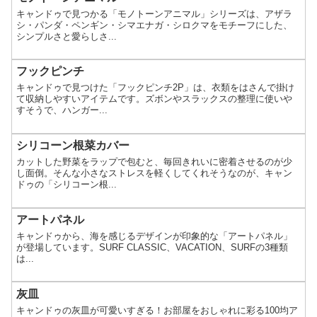
キャンドゥで見つかる「モノトーンアニマル」シリーズは、アザラ
シ・パンダ・ペンギン・シマエナガ・シロクマをモチーフにした、
シンプルさと愛らしさ...
フックピンチ
キャンドゥで見つけた「フックピンチ2P」は、衣類をはさんで掛け
て収納しやすいアイテムです。ズボンやスラックスの整理に使いや
すそうで、ハンガー...
シリコーン根菜カバー
カットした野菜をラップで包むと、毎回きれいに密着させるのが少
し面倒。そんな小さなストレスを軽くしてくれそうなのが、キャン
ドゥの「シリコーン根...
アートパネル
キャンドゥから、海を感じるデザインが印象的な「アートパネル」
が登場しています。SURF CLASSIC、VACATION、SURFの3種類
は...
灰皿
キャンドゥの灰皿が可愛いすぎる！お部屋をおしゃれに彩る100均ア