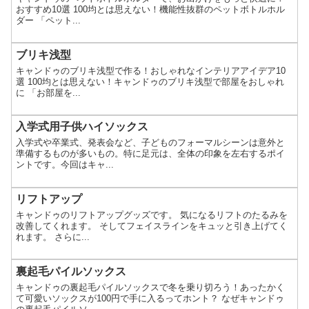
おすすめ10選 100均とは思えない！機能性抜群のペットボトルホル
ダー 「ペット...
ブリキ浅型
キャンドゥのブリキ浅型で作る！おしゃれなインテリアアイデア10
選 100均とは思えない！キャンドゥのブリキ浅型で部屋をおしゃれ
に 「お部屋を...
入学式用子供ハイソックス
入学式や卒業式、発表会など、子どものフォーマルシーンは意外と
準備するものが多いもの。特に足元は、全体の印象を左右するポイ
ントです。今回はキャ...
リフトアップ
キャンドゥのリフトアップグッズです。 気になるリフトのたるみを
改善してくれます。 そしてフェイスラインをキュッと引き上げてく
れます。 さらに...
裏起毛パイルソックス
キャンドゥの裏起毛パイルソックスで冬を乗り切ろう！あったかく
て可愛いソックスが100円で手に入るってホント？ なぜキャンドゥ