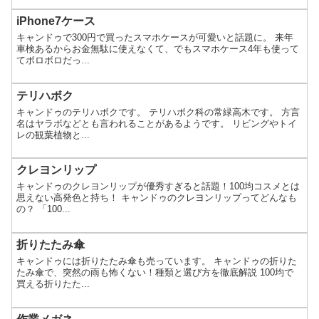
iPhone7ケース
キャンドゥで300円で買ったスマホケースが可愛いと話題に。 来年
車検あるからお金無駄に使えなくて、でもスマホケース4年も使って
てボロボロだっ...
テリハボク
キャンドゥのテリハボクです。 テリハボク科の常緑高木です。 方言
名はヤラボなどとも言われることがあるようです。 リビングやトイ
レの観葉植物と...
クレヨンリップ
キャンドゥのクレヨンリップが優秀すぎると話題！100均コスメとは
思えない高発色と持ち！ キャンドゥのクレヨンリップってどんなも
の？ 「100...
折りたたみ傘
キャンドゥには折りたたみ傘も売っています。 キャンドゥの折りた
たみ傘で、突然の雨も怖くない！種類と選び方を徹底解説 100均で
買える折りたた...