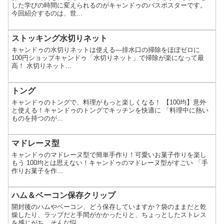
した学びの時間に変えられるのがキャンドゥのバスポスターです。
今回紹介するのは、世...
ストッキング水切りネット
キャンドゥの水切りネットは使える―排水口の掃除をほぼゼロに
100円ショップキャンドゥ「水切りネット」で掃除が楽になって最
高！ 水切りネット...
トング
キャンドゥのトングで、料理がもっと楽しくなる！ 【100均】意外
と使える！キャンドゥのトングでキッチンを快適に 「料理中に熱い
ものを持つのが...
マドレーヌ型
キャンドゥのマドレーヌ型で簡単手作り！可愛いお菓子作りを楽し
もう 100均とは思えない！キャンドゥのマドレーヌ型がすごい 「手
作りお菓子を作...
ハム＆ベーコン保存クリップ
開封後のハムやベーコン、どう保存していますか？袋のままだと乾
燥したり、ラップだと手間がかかったりと、ちょっとしたストレス
を感じがち。そんな悩...