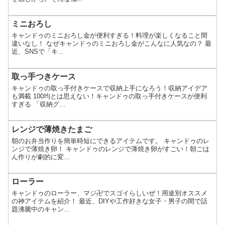
ミニおろし
キャンドゥのミニおろし金が便利すぎる！料理が楽しくなること間
違いなし！ なぜキャンドゥのミニおろし金がこんなに人気なの？ 最
近、SNSで「キ...
取っ手つきケース
キャンドゥの取っ手付きケースで収納上手になろう！収納アイデア
も満載 100均とは思えない！キャンドゥの取っ手付きケースが便利
すぎる 「収納グ...
レンジで薄焼きたまご
朝のお弁当作りを簡単時短にできるアイテムです。 キャンドゥのレ
ンジで薄焼き卵！ キャンドゥのレンジで薄焼き卵がすごい！朝ごは
ん作りが劇的に変...
ローラー
キャンドゥのローラー、マジ卍でスゴイらしいぜ！用途別オススメ
の神アイテムを紹介！ 最近、DIYや工作好きな女子・男子の間で話
題沸騰中のキャン...