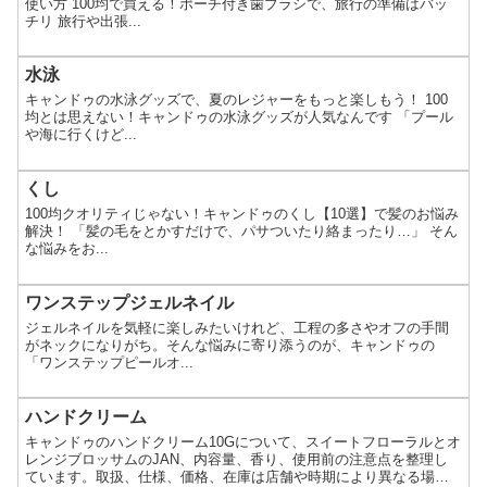
使い方 100均で買える！ポーチ付き歯ブラシで、旅行の準備はバッ
チリ 旅行や出張...
水泳
キャンドゥの水泳グッズで、夏のレジャーをもっと楽しもう！ 100
均とは思えない！キャンドゥの水泳グッズが人気なんです 「プール
や海に行くけど...
くし
100均クオリティじゃない！キャンドゥのくし【10選】で髪のお悩み
解決！ 「髪の毛をとかすだけで、パサついたり絡まったり…」 そん
な悩みをお...
ワンステップジェルネイル
ジェルネイルを気軽に楽しみたいけれど、工程の多さやオフの手間
がネックになりがち。そんな悩みに寄り添うのが、キャンドゥの
「ワンステップピールオ...
ハンドクリーム
キャンドゥのハンドクリーム10Gについて、スイートフローラルとオ
レンジブロッサムのJAN、内容量、香り、使用前の注意点を整理し
ています。取扱、仕様、価格、在庫は店舗や時期により異なる場合