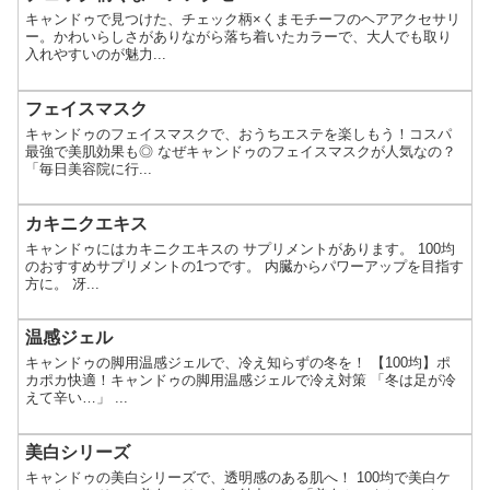
キャンドゥで見つけた、チェック柄×くまモチーフのヘアアクセサリ
ー。かわいらしさがありながら落ち着いたカラーで、大人でも取り
入れやすいのが魅力...
フェイスマスク
キャンドゥのフェイスマスクで、おうちエステを楽しもう！コスパ
最強で美肌効果も◎ なぜキャンドゥのフェイスマスクが人気なの？
「毎日美容院に行...
カキニクエキス
キャンドゥにはカキニクエキスの サプリメントがあります。 100均
のおすすめサプリメントの1つです。 内臓からパワーアップを目指す
方に。 冴...
温感ジェル
キャンドゥの脚用温感ジェルで、冷え知らずの冬を！ 【100均】ポ
カポカ快適！キャンドゥの脚用温感ジェルで冷え対策 「冬は足が冷
えて辛い…」 ...
美白シリーズ
キャンドゥの美白シリーズで、透明感のある肌へ！ 100均で美白ケ