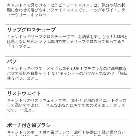
キャンドゥで見かける「セラピーシートマスク」は、気分や肌の状
態に合わせて選びやすいフェイスマスクです。エッグホワイト、テ
ィーツリー、キャロッ...
リップグロスチューブ
キャンドゥのリップグロスチューブで、お洒落を楽しもう！100均と
は思えない発色とツヤ 100均で買えるリップグロスって知ってる？
「リップグ...
パフ
キャンドゥのパフで、メイクも気分もUP！プチプラなのに高機能な
パフで美肌を目指そう！ なぜキャンドゥのパフが人気なの？ 「毎日
使うパフ、コス...
リストウェイト
キャンドゥのリストウェイトです。 意外と専用のダイエットグッズ
って高いですよね･･･ そんなあなたにおすすめのダイエットグッズ
です。 一見と...
ポーチ付き歯ブラシ
キャンドゥのポーチ付き歯ブラシで、旅行も快適に！賢い選び方と