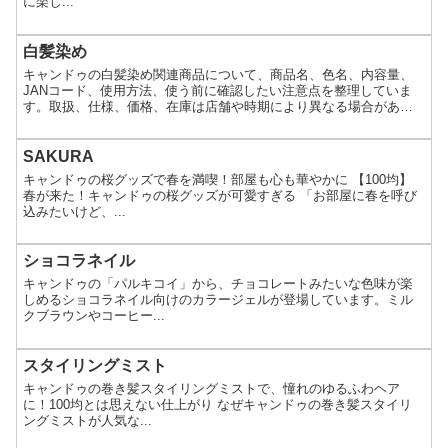
に楽し...
白髪染め
キャンドゥの白髪染め関連商品について、商品名、色名、内容量、
JANコード、使用方法、使う前に確認したい注意点を整理していま
す。取扱、仕様、価格、在庫は店舗や時期により異なる場合があり
ます。
SAKURA
キャンドゥの桜グッズで春を満喫！部屋も心も華やかに 【100均】
春が来た！キャンドゥの桜グッズが可愛すぎる 「お部屋に春を呼び
込みたいけど、...
ショコラネイル
キャンドゥの「パルキコイ」から、チョコレートみたいな色味が楽
しめるショコラネイル向けのカラージェルが登場しています。ミル
クブラウンやコーヒー...
スタイリングミスト
キャンドゥの巻き髪スタイリングミストで、憧れのゆるふわヘア
に！100均とは思えない仕上がり なぜキャンドゥの巻き髪スタイリ
ングミストが人気な...