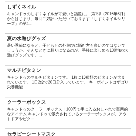
しずくネイル
キャンドゥのしずくネイルが可愛いと話題に。 第1弾（2016年6月）
からはじまり、毎回ご好評いただいております「しずくネイルシリ
ーズ」の第1...
夏の水遊びグッズ
暑い季節になると、子どもとの外遊びに悩む方も多いのではないで
しょうか。そんなときに頼りになるのが、手軽に楽しめる100均の水
遊びグッズです。...
マルチビタミン
キャンドゥのマルチビタミンです。 1粒に13種類のビタミンが含ま
れています。 1日2錠で20日分入っています。 キーポイントはずばり
栄養機能...
クーラーボックス
キャンドゥのクーラーボックス｜100円で手に入るおしゃれで実用的
なアイテム キャンドゥで販売されているクーラーボックスが、アウ
トドアやピクニ...
セラピーシートマスク