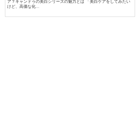
ア？キャンドゥの美白シリーズの魅力とは 「美白ケアをしてみたい
けど、高価な化...