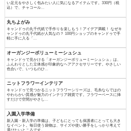
い足元をやさしく包みたい人に気になるアイテムです。330円（税
込）で、チャコール...
丸ちよがみ
キャンドゥの丸千代紙で手作りを楽しもう！アイデア満載！ なぜキ
ャンドゥの丸千代紙が人気なの？ 100円ショップのキャンドゥで手
軽に手に入る「...
オーガンジーボリューミーシュシュ
キャンドゥで見かける「オーガンジーボリューミーシュシュ」は、
ふんわりとした立体感が印象的なヘアアクセサリーです。やさしい
色合いで、いつものひ...
ニットフラワーインテリア
キャンドゥで見つかるニットフラワーシリーズは、毛糸ならではの
やわらかい質感が魅力のインテリア雑貨です。フラワーベースに挿
すだけで空間がやさし...
入園入学準備
新入園・新入学の準備は、子どもにとっても保護者にとっても大き
なイベント。毎日使う袋物は、サイズや使い勝手をしっかり考えて
選びたいところです。...