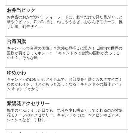
お弁当ピック
お弁当のおかずやパーティーフードに、刺すだけで見た目がぐっと
華やぐピック。CanDoでは、ねこやうさぎ、おさんぽモチーフ、推
し活風、剣デザイ...
台湾国旗
キャンドゥで台湾の国旗！？意外な品揃えに驚き！ 100均で世界の
国旗が買えるってホント？ 「キャンドゥで台湾の国旗が売ってる
の！？」そんな風...
ゆめかわ
キャンドゥのゆめかわアイテムで、お部屋を可愛くカスタマイズ！
ゆめかわインテリアがもっと楽しくなる！キャンドゥの新作アイテ
ム キャンドゥから...
紫陽花アクセサリー
梅雨のどんよりした日でも、気分を少し明るくしてくれるのが紫陽
花モチーフのアクセサリー。キャンドゥでは、ヘアピンやピアス、
シュシュなど、手軽に...