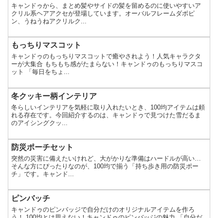
キャンドゥから、まとめ髪やサイドの髪を留めるのに使いやすいア
クリル系ヘアアクセが登場しています。オーバルフレームダボピ
ン、うねうねアクリルク...
もっちりマスコット
キャンドゥのもっちりマスコットで癒やされよう！人気キャラクタ
ーが大集合 もちもち感がたまらない！キャンドゥのもっちりマスコ
ット 「毎日をちょ...
冬クッキー柄インテリア
冬らしいインテリアを気軽に取り入れたいとき、100均アイテムは頼
れる存在です。今回紹介するのは、キャンドゥで見つけた雪だるま
のアイシングクッ...
防災ポーチセット
突然の災害に備えたいけれど、大がかりな準備はハードルが高い…
そんな方にぴったりなのが、100均で揃う「持ち歩き用の防災ポー
チ」です。キャンド...
ピンバッチ
キャンドゥのピンバッジで自分だけのオリジナルアイテムを作ろ
う！ 100均とは思えない！キャンドゥのピンバッジの魅力 「自分だ