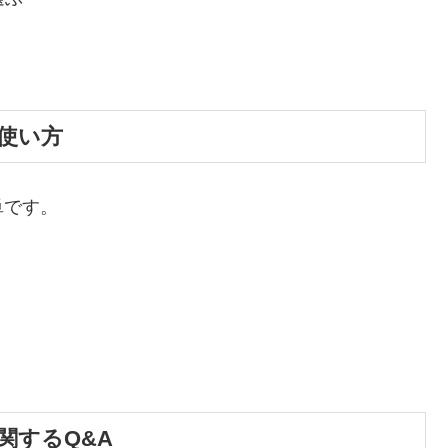
使い方
単です。
関するQ&A