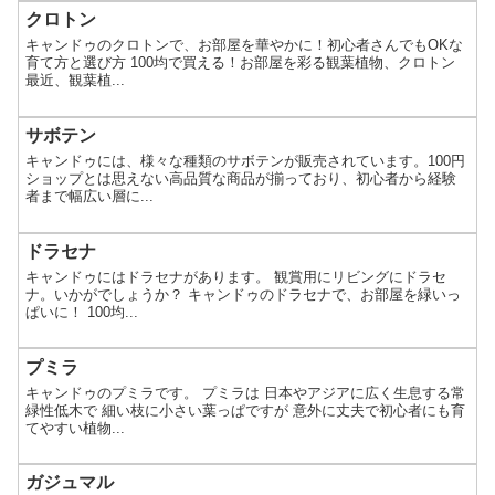
クロトン
キャンドゥのクロトンで、お部屋を華やかに！初心者さんでもOKな
育て方と選び方 100均で買える！お部屋を彩る観葉植物、クロトン
最近、観葉植...
サボテン
キャンドゥには、様々な種類のサボテンが販売されています。100円
ショップとは思えない高品質な商品が揃っており、初心者から経験
者まで幅広い層に...
ドラセナ
キャンドゥにはドラセナがあります。 観賞用にリビングにドラセ
ナ。いかがでしょうか？ キャンドゥのドラセナで、お部屋を緑いっ
ぱいに！ 100均...
プミラ
キャンドゥのプミラです。 プミラは 日本やアジアに広く生息する常
緑性低木で 細い枝に小さい葉っぱですが 意外に丈夫で初心者にも育
てやすい植物...
ガジュマル