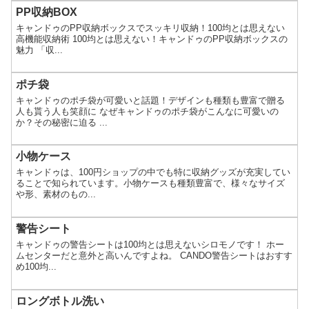
PP収納BOX
キャンドゥのPP収納ボックスでスッキリ収納！100均とは思えない
高機能収納術 100均とは思えない！キャンドゥのPP収納ボックスの
魅力 「収...
ポチ袋
キャンドゥのポチ袋が可愛いと話題！デザインも種類も豊富で贈る
人も貰う人も笑顔に なぜキャンドゥのポチ袋がこんなに可愛いの
か？その秘密に迫る ...
小物ケース
キャンドゥは、100円ショップの中でも特に収納グッズが充実してい
ることで知られています。小物ケースも種類豊富で、様々なサイズ
や形、素材のもの...
警告シート
キャンドゥの警告シートは100均とは思えないシロモノです！ ホー
ムセンターだと意外と高いんですよね。 CANDO警告シートはおすす
め100均...
ロングボトル洗い