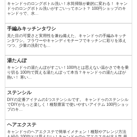
キャンドゥのロングボトル洗い！水筒掃除が劇的に変わる！ キャン
ドゥのロングボトル洗いがすごいってホント？ 100円ショップのキ
ャンドゥで、水...
手編みキッチンタワシ
見た目の可愛さと実用性を兼ね備えた、キャンドゥの手編みキッチ
ンタワシ。フラワーやキャンディモチーフでキッチンに彩りを添え
つつ、少量の洗剤でも...
湯たんぽ
キャンドゥの湯たんぽがすごい！100均とは思えない温かさで冬を乗
り切る 100均で買える湯たんぽって本当？キャンドゥの湯たんぽが
熱い！ 寒い...
ステンシル
DIYの定番アイテムの1つステンシルです。 キャンドゥのステンシル
でDIYがもっと楽しく！種類豊富で使いやすいアイテム 100円ショッ
プのキ...
ヘアエクステ
キャンドゥのヘアエクステで簡単イメチェン！種類やアレンジ方法
も紹介 100均とは思えない！キャンドゥのヘアエクステが大人気 最