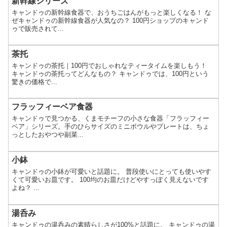
新幹線シリーズ
キャンドゥの新幹線食器で、おうちごはんがもっと楽しくなる！ な
ぜキャンドゥの新幹線食器が人気なの？ 100円ショップのキャンド
ゥで販売されて...
茶托
キャンドゥの茶托｜100円でおしゃれなティータイムを楽しもう！
キャンドゥの茶托ってどんなもの？ キャンドゥでは、100円という
驚きの価格で...
フラッフィーベア食器
キャンドゥで見つかる、くまモチーフの小さな食器「フラッフィー
ベア」シリーズ。手のひらサイズのミニボウルやプレートは、ちょ
っとしたおやつや副菜...
小鉢
キャンドゥの小鉢が可愛いと話題に。 普段使いにとっても使いやす
くて可愛いお皿です。 100均のお皿だけどやすっぽく見えないです
よね？ ...
湯呑み
キャンドゥの湯呑みの素晴らしさが100%と話題に。 キャンドゥの湯