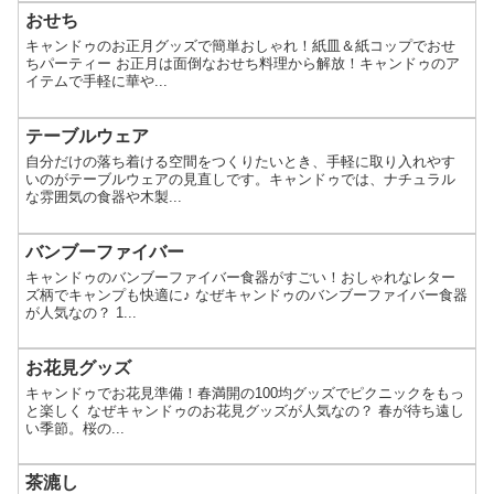
おせち
キャンドゥのお正月グッズで簡単おしゃれ！紙皿＆紙コップでおせ
ちパーティー お正月は面倒なおせち料理から解放！キャンドゥのア
イテムで手軽に華や...
テーブルウェア
自分だけの落ち着ける空間をつくりたいとき、手軽に取り入れやす
いのがテーブルウェアの見直しです。キャンドゥでは、ナチュラル
な雰囲気の食器や木製...
バンブーファイバー
キャンドゥのバンブーファイバー食器がすごい！おしゃれなレター
ズ柄でキャンプも快適に♪ なぜキャンドゥのバンブーファイバー食器
が人気なの？ 1...
お花見グッズ
キャンドゥでお花見準備！春満開の100均グッズでピクニックをもっ
と楽しく なぜキャンドゥのお花見グッズが人気なの？ 春が待ち遠し
い季節。桜の...
茶漉し