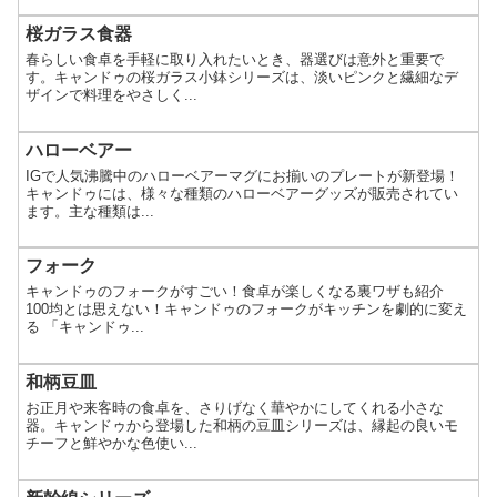
桜ガラス食器
春らしい食卓を手軽に取り入れたいとき、器選びは意外と重要で
す。キャンドゥの桜ガラス小鉢シリーズは、淡いピンクと繊細なデ
ザインで料理をやさしく...
ハローベアー
IGで人気沸騰中のハローベアーマグにお揃いのプレートが新登場！
キャンドゥには、様々な種類のハローベアーグッズが販売されてい
ます。主な種類は...
フォーク
キャンドゥのフォークがすごい！食卓が楽しくなる裏ワザも紹介
100均とは思えない！キャンドゥのフォークがキッチンを劇的に変え
る 「キャンドゥ...
和柄豆皿
お正月や来客時の食卓を、さりげなく華やかにしてくれる小さな
器。キャンドゥから登場した和柄の豆皿シリーズは、縁起の良いモ
チーフと鮮やかな色使い...