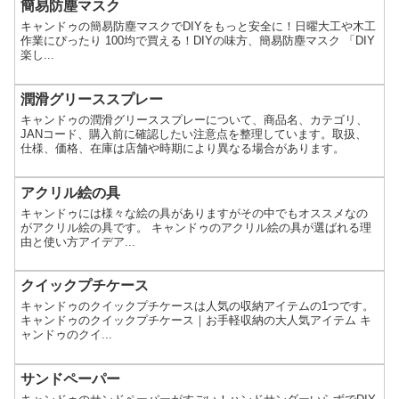
簡易防塵マスク
キャンドゥの簡易防塵マスクでDIYをもっと安全に！日曜大工や木工
作業にぴったり 100均で買える！DIYの味方、簡易防塵マスク 「DIY
楽し...
潤滑グリーススプレー
キャンドゥの潤滑グリーススプレーについて、商品名、カテゴリ、
JANコード、購入前に確認したい注意点を整理しています。取扱、
仕様、価格、在庫は店舗や時期により異なる場合があります。
アクリル絵の具
キャンドゥには様々な絵の具がありますがその中でもオススメなの
がアクリル絵の具です。 キャンドゥのアクリル絵の具が選ばれる理
由と使い方アイデア...
クイックプチケース
キャンドゥのクイックプチケースは人気の収納アイテムの1つです。
キャンドゥのクイックプチケース｜お手軽収納の大人気アイテム キ
ャンドゥのクイ...
サンドペーパー