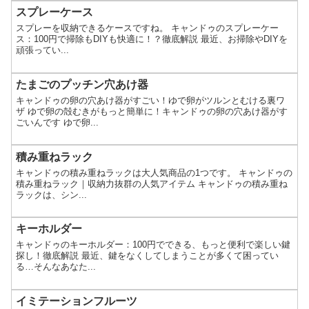
スプレーケース
スプレーを収納できるケースですね。 キャンドゥのスプレーケー
ス：100円で掃除もDIYも快適に！？徹底解説 最近、お掃除やDIYを
頑張ってい...
たまごのプッチン穴あけ器
キャンドゥの卵の穴あけ器がすごい！ゆで卵がツルンとむける裏ワ
ザ ゆで卵の殻むきがもっと簡単に！キャンドゥの卵の穴あけ器がす
ごいんです ゆで卵...
積み重ねラック
キャンドゥの積み重ねラックは大人気商品の1つです。 キャンドゥの
積み重ねラック｜収納力抜群の人気アイテム キャンドゥの積み重ね
ラックは、シン...
キーホルダー
キャンドゥのキーホルダー：100円でできる、もっと便利で楽しい鍵
探し！徹底解説 最近、鍵をなくしてしまうことが多くて困ってい
る…そんなあなた...
イミテーションフルーツ