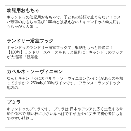
幼児用おもちゃ
キャンドゥの幼児用おもちゃで、子どもの笑顔が止まらない！コス
パ最強のおもちゃ選び 100均とは思えない！キャンドゥの幼児用お
もちゃが大人気 ...
ランドリー浴室フック
キャンドゥのランドリー浴室フックで、収納をもっと快適に！
【100均】ランドリースペースをもっと便利に！キャンドゥのフック
が大活躍 「洗濯物...
カベルネ・ソーヴィニヨン
なんとキャンドゥにカベルネ・ソーヴィニヨン(ワイン)があるのを知
ってますか？ 250mlの100均ワインです。 フランス・ラングドック
地方の...
プミラ
キャンドゥのプミラです。 プミラは 日本やアジアに広く生息する常
緑性低木で 細い枝に小さい葉っぱですが 意外に丈夫で初心者にも育
てやすい植物...