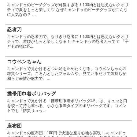
キャンドゥのビーチグッズが可愛すぎる！100均とは思えないクオリ
ティで夏をもっと楽しく♡ なぜキャンドゥのビーチグッズがこんな
に人気なの？ ...
忍者刀
キャンドゥの忍者刀で、なりきり忍者に！100均とは思えないクオリ
ティで、遊びがもっと楽しくなる！ キャンドゥの忍者刀って？ 「子
どもの頃に忍...
コウペンちゃん
キャンドゥで見かけるとつい足を止めたくなる、コウペンちゃんの
雑貨シリーズ。ころんとしたフォルムや、見ているだけで気持ちが
和らぐ表情が魅力で、...
携帯用巾着ポリバッグ
キャンドゥで見かける「携帯用巾着ポリバッグ4P」は、キュッと口
を絞って持ち運べる、小さな巾着タイプのポリバッグです。コメン
トでも「防災リュッ...
座布団
キャンドゥの座布団｜100円で快適な座り心地を実現！ キャンドゥ