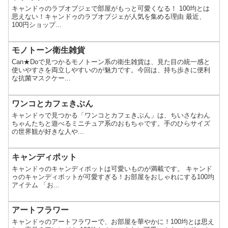
キャンドゥのラブオブジェで部屋がもっと可愛くなる！ 100均とは
思えない！キャンドゥのラブオブジェが人気を集める理由 最近、
100円ショップ...
モノトーン衛生雑貨
Can★Doで見つかるモノトーン系の衛生雑貨は、見た目の統一感と
使いやすさを両立しやすいのが魅力です。今回は、持ち歩きに便利
な抗菌マスクケー...
ワンコとカフェきぶん
キャンドゥで見つかる「ワンコとカフェきぶん」は、ちいさなわん
ちゃんたちと遊べるミニチュア系のおもちゃです。手のひらサイズ
の世界観が好きな人や...
キャンディポット
キャンドゥのキャンディポットは可愛いものが満載です。 キャンド
ゥのキャンディポットが可愛すぎる！お部屋をおしゃれにする100均
アイテム 「お...
アートフラワー
キャンドゥのアートフラワーで、お部屋を華やかに！100均とは思え