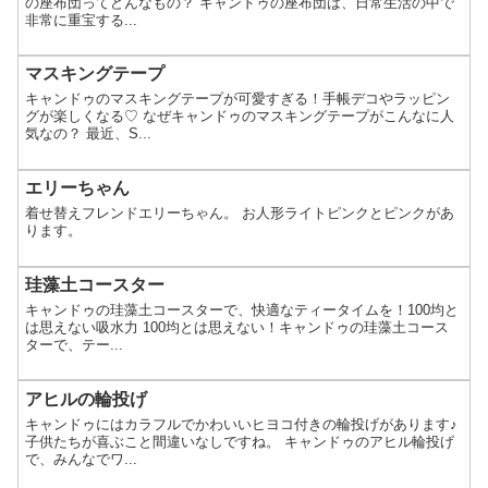
の座布団ってどんなもの？ キャンドゥの座布団は、日常生活の中で
非常に重宝する...
マスキングテープ
キャンドゥのマスキングテープが可愛すぎる！手帳デコやラッピン
グが楽しくなる♡ なぜキャンドゥのマスキングテープがこんなに人
気なの？ 最近、S...
エリーちゃん
着せ替えフレンドエリーちゃん。 お人形ライトピンクとピンクがあ
ります。
珪藻土コースター
キャンドゥの珪藻土コースターで、快適なティータイムを！100均と
は思えない吸水力 100均とは思えない！キャンドゥの珪藻土コース
ターで、テー...
アヒルの輪投げ
キャンドゥにはカラフルでかわいいヒヨコ付きの輪投げがあります♪
子供たちが喜ぶこと間違いなしですね。 キャンドゥのアヒル輪投げ
で、みんなでワ...