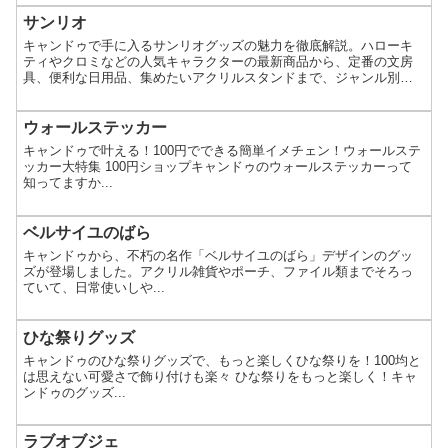
サンリオ
キャンドゥで手に入るサンリオグッズの魅力を徹底解説。ハローキ
ティやクロミなどの人気キャラクターの最新商品から、定番の文房
具、便利な日用品、集めたいアクリルスタンドまで、ジャンル別に
詳しくご紹介します。100円とは思えないクオリティの高さと、賢い
探し方のコツも満載。あなたの「好き」がきっと見つかる、夢のコ
レクションを覗いてみませんか。
ウォールステッカー
キャンドゥで叶える！100円でできる簡単イメチェン！ウォールステ
ッカー大特集 100円ショップキャンドゥのウォールステッカーって
知ってますか...
ベルサイユのばら
キャンドゥから、不朽の名作「ベルサイユのばら」デザインのグッ
ズが登場しました。アクリル雑貨やポーチ、ファイル類までそろっ
ていて、日常使いしや...
ひな祭りグッズ
キャンドゥのひな祭りグッズで、もっと楽しくひな祭りを！100均と
は思えない可愛さで飾り付けも楽々 ひな祭りをもっと楽しく！キャ
ンドゥのグッズ...
ラブオブジェ