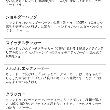
ない高見えアレンジも 100均なのにこんなに可愛い！キャンドゥの
アートフラワ...
ショルダーバッグ
キャンドゥのショルダーバッグで毎日を彩ろう！100円とは思えない
高見えデザインと収納力に驚き！ キャンドゥのショルダーバッグっ
て？ 「えっ、...
スイッチステッカー
キャンドゥのスイッチステッカーで部屋が変わる！簡単DIYでインテ
リアを楽しもう なぜキャンドゥのスイッチステッカーが人気なの？
100円ショ...
ふわふわエッグメーカー
キャンドゥで見かける「ふわふわエッグメーカー」は、卵をふんわ
りとした食感に仕上げたい人向けのキッチン雑貨です。たまごごは
んをよく食べる人はも...
クラッカー
キャンドゥのクラッカーでパーティーをもっと楽しく！種類や選び
方も解説 100均クオリティとは思えない！キャンドゥのクラッカー
の魅力 「パーテ...