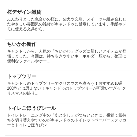
桜デザイン雑貨
ふんわりとした色合いの桜に、柴犬や文鳥、スイーツを組み合わせ
たやさしい雰囲気の雑貨がキャンドゥに登場しています。手紙やメ
モに使える文具から、...
ちいかわ新作
キャンドゥから、人気の「ちいかわ」グッズに新しいアイテムが登
場しました。今回は、持ち歩きやすいキーホルダー類から、整理に
便利なファイルやケー...
トップツリー
キャンドゥのトップツリーでクリスマスを彩ろう！おすすめ10選
100均とは思えない！キャンドゥのトップツリーが可愛いすぎる ク
リスマスの飾り...
トイレごほうびシール
トイレトレーニング中の「あと少し」がつらいときに、視覚で気持
ちを切り替えやすいのがキャンドゥのトイレットペーパーステッカ
ーとトイレごほうびシ...