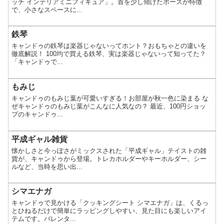
ッチ インテリアミニフィギュア」。首を少し傾げたポーズが特徴
で、小さなスペースに...
鉄琴
キャンドゥの鉄琴は楽器じゃないってホント？おもちゃとの違いを
徹底解説！ 100均で買える鉄琴、実は楽器じゃないって知ってた？
「キャンドゥで...
もみじ
キャンドゥのもみじ葉が可愛いすぎる！お部屋が秋一色に染まる な
ぜキャンドゥのもみじ葉がこんなに人気なの？ 最近、100円ショッ
プのキャンドゥ...
平成ギャル雑貨
懐かしさと今っぽさがミックスされた「平成ギャル」テイストの雑
貨が、キャンドゥから登場。トレカホルダーやキーホルダー、シー
ルなど、当時を思い出...
シマエナガ
キャンドゥで見かける「クッキングシート シマエナガ」は、くるっ
とひねるだけで簡単にラッピングしやすい、見た目にも楽しいアイ
テムです。バレンタ...