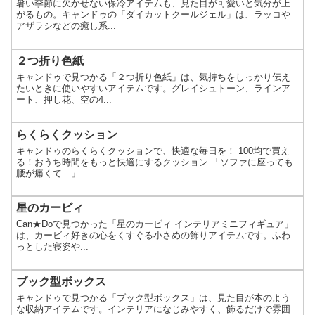
暑い季節に欠かせない保冷アイテムも、見た目が可愛いと気分が上
がるもの。キャンドゥの「ダイカットクールジェル」は、ラッコや
アザラシなどの癒し系...
２つ折り色紙
キャンドゥで見つかる「２つ折り色紙」は、気持ちをしっかり伝え
たいときに使いやすいアイテムです。グレイシュトーン、ラインア
ート、押し花、空の4...
らくらくクッション
キャンドゥのらくらくクッションで、快適な毎日を！ 100均で買え
る！おうち時間をもっと快適にするクッション 「ソファに座っても
腰が痛くて…」...
星のカービィ
Can★Doで見つかった「星のカービィ インテリアミニフィギュア」
は、カービィ好きの心をくすぐる小さめの飾りアイテムです。ふわ
っとした寝姿や...
ブック型ボックス
キャンドゥで見つかる「ブック型ボックス」は、見た目が本のよう
な収納アイテムです。インテリアになじみやすく、飾るだけで雰囲