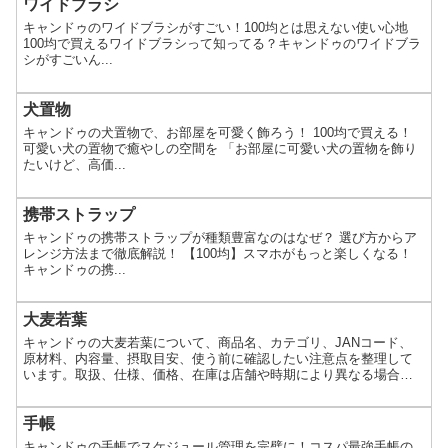
ワイドブラシ
キャンドゥのワイドブラシがすごい！100均とは思えない使い心地
100均で買えるワイドブラシって知ってる？キャンドゥのワイドブラ
シがすごいん...
犬置物
キャンドゥの犬置物で、お部屋を可愛く飾ろう！ 100均で買える！
可愛い犬の置物で癒やしの空間を 「お部屋に可愛い犬の置物を飾り
たいけど、高価...
携帯ストラップ
キャンドゥの携帯ストラップが種類豊富なのはなぜ？ 選び方からア
レンジ方法まで徹底解説！ 【100均】スマホがもっと楽しくなる！
キャンドゥの携...
大麦若葉
キャンドゥの大麦若葉について、商品名、カテゴリ、JANコード、
原材料、内容量、摂取目安、使う前に確認したい注意点を整理して
います。取扱、仕様、価格、在庫は店舗や時期により異なる場合が
あります。
手帳
キャンドゥの手帳でスケジュール管理を完璧に！コスパ最強手帳の