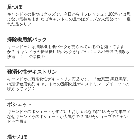
足つぼ
キャンドゥの足つぼグッズで、今日からリフレッシュ！100均とは思
えない気持ちよさ なぜキャンドゥの足つぼグッズが人気なの？ 「疲
れた足をリフ...
掃除機用紙パック
キャンドゥには掃除機用紙パックが売られているのを知ってます
か？ キャンドゥの掃除機用紙パックがすごい！コスパ最強で掃除も
快適に！ 「掃除機の...
難消化性デキストリン
キャンドゥの難消化性デキストリン商品です。 「健茶王 黒豆黒茶」
特定保健用食品 キャンドゥの難消化性デキストリン、ダイエットの
味方ってマジ？...
ポシェット
キャンドゥのポシェットがすごい！おしゃれなのに100円って本当？
なぜキャンドゥのポシェットが人気なの？ 100円ショップのキャン
ドゥで買え...
湯たんぽ