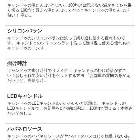
キャンドゥの湯たんぽがすごい！100均とは思えない温かさで冬を乗
り切る 100均で買える湯たんぽって本当？キャンドゥの湯たんぽが
熱い！ 寒い...
シリコンバラン
キャンドゥのシリコンバランは洗って繰り返し使える優れもので
す。 キャンドゥのシリコンバラン｜洗って繰り返し使える優れもの
キャンドゥの「シリ...
掛け時計
キャンドゥの掛け時計でリメイク！ キャンドゥの掛け時計がすご
い！おしゃれで安い時計をゲットする方法 「お部屋の雰囲気を変え
たいけど、高価な時...
LEDキャンドル
キャンドゥのLEDキャンドルがかわいいと話題に。 キャンドゥの
LEDキャンドルで、お部屋を幻想的に演出！ 100均で買える！本物み
たい？おし...
ハバネロソース
キャンドゥのハバネロソースがヤバい！タバスコじゃ物足りないあ