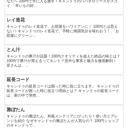
なたへ 100均で手に入る激辛！キャンドゥのハバネロソースがスゴ
イ 「辛いもの好...
レイ造花
キャンドゥのレイ造花で、お部屋をハワイアンに！ 100均とは思え
ない！キャンドゥのレイ造花で、手軽に南国気分を味わおう！ 「お
部屋にグリーン...
とん汁
キャンドゥの豚汁が話題！100均クオリティを超えた絶品の味とは？
100均で豚汁が買えるってホント？意外な事実と魅力を徹底解剖！
皆さんは、...
延長コード
キャンドゥの延長コードは困った時に役に立ちます。 キャンドゥの
延長コードが困った時に役立つ理由とは？ キャンドゥの延長コード
は、家の中で突然...
雅ぼたん
キャンドゥの雅ぼたん、和風インテリアにぴったり！使い方とアレ
ンジを紹介 なぜキャンドゥの雅ぼたんが人気なの？ 100円ショップ
のキャンドゥで...