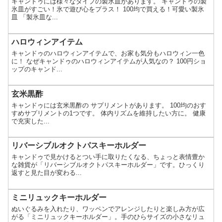
キャンドゥには様々なタイプの製氷皿があります。 キャンドゥの製
氷皿がすごい！氷で遊び心をプラス！ 100均で買える！可愛い製氷
皿 「製氷皿な...
ハロウィンアイテム
キャンドゥのハロウィンアイテムで、お家も気分もハロウィン一色
に！ なぜキャンドゥのハロウィンアイテムが人気なの？ 100円ショ
ップのキャンド...
玄米黒酢
キャンドゥには玄米黒酢の サプリメントがあります。 100均のおす
すめサプリメントの1つです。 体内リズムを維持したい方に。 健康
で充実した...
リバーシブルオクトパスキーホルダー
キャンドゥで見かけるとつい手に取りたくなる、ちょっと表情豊か
な雑貨が「リバーシブルオクトパスキーホルダー」です。ひっくり
返すと見た目が変わる...
ミニリュックキーホルダー
ぬいぐるみを入れたり、ワッペンでアレンジしたりと楽しみ方が広
がる「ミニリュックキーホルダー」。手のひらサイズの小さなリュ