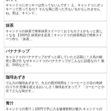
キャンドゥにポッキーは売ってないんです！ え、キャンドゥにポッ
キーって売ってるの？ そんな風に思った方もいるかもしれません
ね。実は、キャンド...
抹茶
キャンドゥの抹茶で簡単抹茶スイーツ！おうちカフェがもっと楽し
くなる 【100均】抹茶好き必見！キャンドゥの抹茶商品で簡単スイ
ーツ作り 「抹茶...
バナナチップ
キャンドゥのバナナチップがずっと探していたと話題に！人気の秘
密と選び方 なぜキャンドゥのバナナチップがこんなに話題なの？ 最
近、SNSなどで...
珈琲あずき
でん六の珈琲あずきで、大人の贅沢時間を！コーヒーと小豆の奇跡
のコラボ 想像を超えるおいしさ！珈琲あずきって？ 「コーヒーと小
豆？どんな味がす...
青汁
キャンドゥの青汁｜100円で手に入る健康飲料の魅力 キャンドゥの