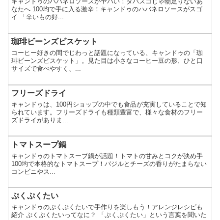
キャンドゥのハバネロソースがヤバい！タバスコじゃ物足りないあ
なたへ 100均で手に入る激辛！キャンドゥのハバネロソースがスゴ
イ 「辛いもの好...
珈琲ビーンズビスケット
コーヒー好きの間でじわっと話題になっている、キャンドゥの「珈
琲ビーンズビスケット」。見た目は小さなコーヒー豆の形、ひと口
サイズで食べやすく、...
フリーズドライ
キャンドゥは、100円ショップの中でも食品が充実していることで知
られています。フリーズドライも種類豊富で、様々な食材のフリー
ズドライがありま...
トマトスープ鍋
キャンドゥのトマトスープ鍋が話題！トマトの甘みとコクが決め手
100均で本格的なトマトスープ！バジルとチーズの香りがたまらない
コンビニやス...
ぷくぷくたい
キャンドゥのぷくぷくたいで手作りを楽しもう！アレンジレシピも
紹介 ぷくぷくたいってなに？ 「ぷくぷくたい」という言葉を聞いた