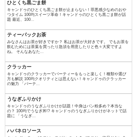
ひとくち黒ごま餅
キャンドゥのひとくち黒ごま餅が止まらない！罪悪感少なめのおや
つタイム 100均スイーツ革命！キャンドゥのひとくち黒ごま餅が話
題 最近、100...
ティーパックお茶
みなさんはお茶が好きですか？ 私はお茶が大好きです。 でもお茶を
飲むためには茶葉を買ったり急須を用意したりと色々大変ですよ
ね。 そんなあなた...
クラッカー
キャンドゥのクラッカーでパーティーをもっと楽しく！種類や選び
方も解説 100均クオリティとは思えない！キャンドゥのクラッカー
の魅力 「パーテ...
うなぎふりかけ
キャンドゥのうなぎふりかけが話題！中身はパン粉多め？本当な
の？ 100均でうなぎ丼!? キャンドゥのうなぎふりかけがネットで話
題に 「うなぎ...
ハバネロソース