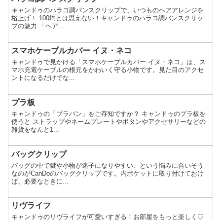
キャンドゥのハラコ調バンスクリップで、いつものヘアアレンジを
格上げ！ 100均とは思えない！キャンドゥのハラコ調バンスクリッ
プの魅力 「ヘア...
スマホケーブルカバー イヌ・ネコ
キャンドゥで見かける「スマホケーブルカバー イヌ・ネコ」は、ス
マホ充電ケーブルの根元をかわいく守る小物です。見た目のアクセ
ントになるだけでな...
プラ板
キャンドゥの「プラバン」をご存知ですか？ キャンドゥのプラ板を
使うと ストラップやネームプレートやボタンやアクセサリーなどの
雑貨をなんと1...
バッグクリップ
バッグの中で鍵や小物が迷子になりやすい、という悩みに合いそう
なのがCanDoのバッグクリップです。内ポケットに取り付けておけ
ば、必要なときに...
リヴライフ
キャンドゥのリヴライフが可愛いすぎる！お部屋をもっと楽しく♡