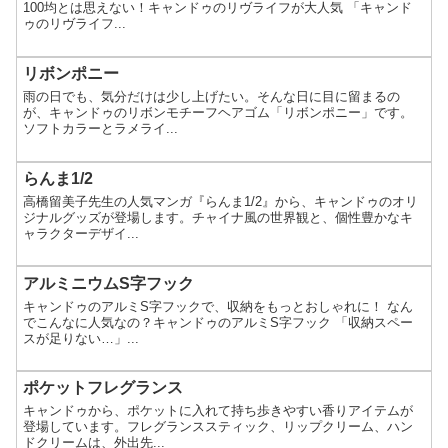
100均とは思えない！キャンドゥのリヴライフが大人気 「キャンド
ゥのリヴライフ...
リボンポニー
雨の日でも、気分だけは少し上げたい。そんな日に目に留まるの
が、キャンドゥのリボンモチーフヘアゴム「リボンポニー」です。
ソフトカラーとラメライ...
らんま1/2
高橋留美子先生の人気マンガ『らんま1/2』から、キャンドゥのオリ
ジナルグッズが登場します。チャイナ風の世界観と、個性豊かなキ
ャラクターデザイ...
アルミニウムS字フック
キャンドゥのアルミS字フックで、収納をもっとおしゃれに！ なん
でこんなに人気なの？キャンドゥのアルミS字フック 「収納スペー
スが足りない…」...
ポケットフレグランス
キャンドゥから、ポケットに入れて持ち歩きやすい香りアイテムが
登場しています。フレグランススティック、リップクリーム、ハン
ドクリームは、外出先...