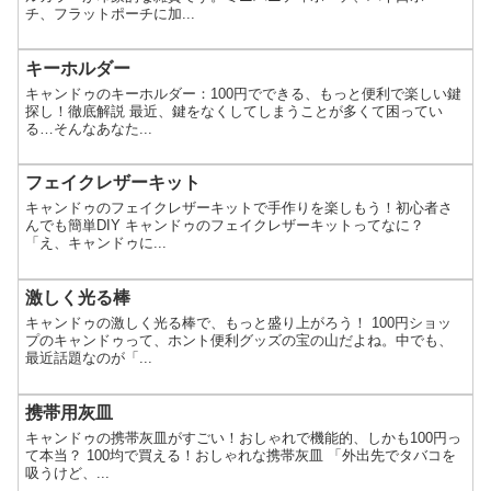
チ、フラットポーチに加...
キーホルダー
キャンドゥのキーホルダー：100円でできる、もっと便利で楽しい鍵
探し！徹底解説 最近、鍵をなくしてしまうことが多くて困ってい
る…そんなあなた...
フェイクレザーキット
キャンドゥのフェイクレザーキットで手作りを楽しもう！初心者さ
んでも簡単DIY キャンドゥのフェイクレザーキットってなに？
「え、キャンドゥに...
激しく光る棒
キャンドゥの激しく光る棒で、もっと盛り上がろう！ 100円ショッ
プのキャンドゥって、ホント便利グッズの宝の山だよね。中でも、
最近話題なのが「...
携帯用灰皿
キャンドゥの携帯灰皿がすごい！おしゃれで機能的、しかも100円っ
て本当？ 100均で買える！おしゃれな携帯灰皿 「外出先でタバコを
吸うけど、...