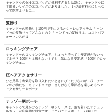
キャンドゥの保冷エコバッグが便利すぎると話題に。 キャンドゥに
丁度良いサイズのエコバッグがありました。 レジ袋有料化にともな
って以前よりもエ...
髪飾り
キャンドゥの髪飾り｜100円で手に入るオシャレなアイテム キャン
ドゥの髪飾りってどんなもの？ キャンドゥの髪飾りは、コストパフ
ォーマンスが抜...
ロッキングチェア
キャンドゥのロッキングチェア、ちょっと待って！安定感がないっ
て本当？ 100均とは思えない！でも…気になる安定感 「100均でロッ
キングチェ...
桜ヘアアクセサリー
ひと足早く春気分を取り入れたいときにぴったりなのが、桜モチー
フの小物たち。キャンドゥでは、さりげなく季節感を楽しめるヘア
アクセサリーやポーチ...
テラゾー柄ポーチ
キャンドゥで見かけるテラゾー柄シリーズは、落ち着いたナチュラ
ルカラーが印象的な雑貨です。ミニバニティポーチ、バネ口ポー