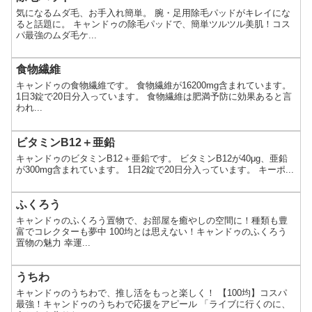
気になるムダ毛、お手入れ簡単。 腕・足用除毛パッドがキレイにな
ると話題に。 キャンドゥの除毛パッドで、簡単ツルツル美肌！コス
パ最強のムダ毛ケ...
食物繊維
キャンドゥの食物繊維です。 食物繊維が16200mg含まれています。
1日3錠で20日分入っています。 食物繊維は肥満予防に効果あると言
われ...
ビタミンB12＋亜鉛
キャンドゥのビタミンB12＋亜鉛です。 ビタミンB12が40μg、亜鉛
が300mg含まれています。 1日2錠で20日分入っています。 キーポ...
ふくろう
キャンドゥのふくろう置物で、お部屋を癒やしの空間に！種類も豊
富でコレクターも夢中 100均とは思えない！キャンドゥのふくろう
置物の魅力 幸運...
うちわ
キャンドゥのうちわで、推し活をもっと楽しく！ 【100均】コスパ
最強！キャンドゥのうちわで応援をアピール 「ライブに行くのに、