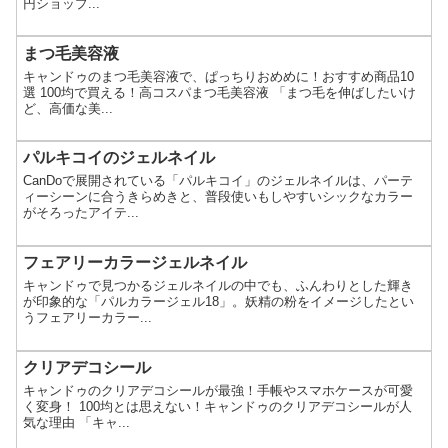
円ショップ...
まつ毛美容液
キャンドゥのまつ毛美容液で、ぱっちりおめめに！おすすめ商品10
選 100均で買える！高コスパまつ毛美容液 「まつ毛を伸ばしたいけ
ど、高価な美...
パルキコイのジェルネイル
CanDoで展開されている「パルキコイ」のジェルネイルは、パーテ
ィーシーンに合うきらめきと、普段使いもしやすいシックなカラー
がそろったアイテ...
フェアリーカラージェルネイル
キャンドゥで見つかるジェルネイルの中でも、ふんわりとした輝き
が印象的な「パルカラージェル18」。妖精の粉をイメージしたとい
うフェアリーカラー...
クリアデコシール
キャンドゥのクリアデコシールが最強！手帳やスマホケースが可愛
く変身！ 100均とは思えない！キャンドゥのクリアデコシールが人
気な理由 「キャ...