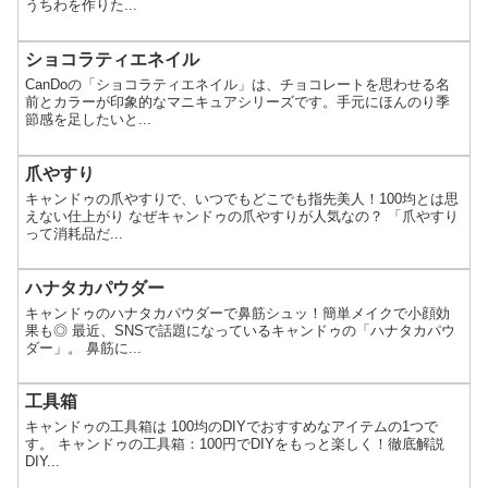
うちわを作りた...
ショコラティエネイル
CanDoの「ショコラティエネイル」は、チョコレートを思わせる名
前とカラーが印象的なマニキュアシリーズです。手元にほんのり季
節感を足したいと...
爪やすり
キャンドゥの爪やすりで、いつでもどこでも指先美人！100均とは思
えない仕上がり なぜキャンドゥの爪やすりが人気なの？ 「爪やすり
って消耗品だ...
ハナタカパウダー
キャンドゥのハナタカパウダーで鼻筋シュッ！簡単メイクで小顔効
果も◎ 最近、SNSで話題になっているキャンドゥの「ハナタカパウ
ダー」。 鼻筋に...
工具箱
キャンドゥの工具箱は 100均のDIYでおすすめなアイテムの1つで
す。 キャンドゥの工具箱：100円でDIYをもっと楽しく！徹底解説
DIY...