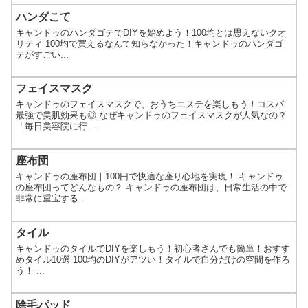
ハンダこて
キャンドゥのハンダゴテでDIYを始めよう！100均とは思えないクオ
リティ 100均で買えるなんて知らなかった！キャンドゥのハンダゴ
テがすごい...
フェイスマスク
キャンドゥのフェイスマスクで、おうちエステを楽しもう！コスパ
最強で美肌効果も◎ なぜキャンドゥのフェイスマスクが人気なの？
「毎日美容院に行...
座布団
キャンドゥの座布団｜100円で快適な座り心地を実現！ キャンドゥ
の座布団ってどんなもの？ キャンドゥの座布団は、日常生活の中で
非常に重宝する...
タイル
キャンドゥのタイルでDIYを楽しもう！初心者さんでも簡単！おすす
めタイル10選 100均のDIYがアツい！タイルで自分だけの空間を作ろ
う！ ...
除毛パッド