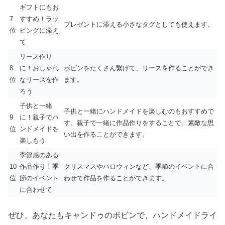
ギフトにもお
7
すすめ！ラッ
プレゼントに添える小さなタグとしても使えます。
位
ピングに添え
て
リース作り
8
に！おしゃれ
ボビンをたくさん繋げて、リースを作ることができ
位
なリースを作
ます。
ろう
子供と一緒
子供と一緒にハンドメイドを楽しむのもおすすめで
9
に！親子でハ
す。親子で一緒に作品作りをすることで、素敵な思
位
ンドメイドを
い出を作ることができます。
楽しもう
季節感のある
10
作品作り！季
クリスマスやハロウィンなど、季節のイベントに合
位
節のイベント
わせて作品を作ることができます。
に合わせて
ぜひ、あなたもキャンドゥのボビンで、ハンドメイドライ