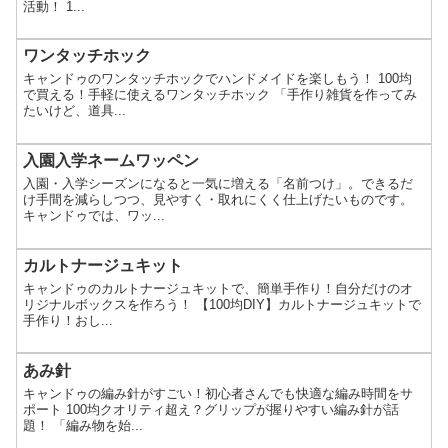
活動！ 1...
ワンタッチホック
キャンドゥのワンタッチホックでハンドメイドを楽しもう！ 100均
で買える！手軽に使えるワンタッチホック 「手作り雑貨を作ってみ
たいけど、道具...
入園入学ネームワッペン
入園・入学シーズンになると一気に増える「名前つけ」。できるだ
け手間を減らしつつ、見やすく・取れにくく仕上げたいものです。
キャンドゥでは、ワッ...
カルトナージュキット
キャンドゥのカルトナージュキットで、簡単手作り！自分だけのオ
リジナルボックスを作ろう！ 【100均DIY】カルトナージュキットで
手作り！おし...
あみ針
キャンドゥの編み針がすごい！初心者さんでも快適な編み時間をサ
ポート 100均クオリティ超え？グリップが握りやすい編み針が話
題！ 「編み物を始...