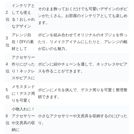
インテリアと
そのまま飾っておくだけでも可愛いデザインのボビ
2
しても使え
ンがたくさん。お部屋のインテリアとしても楽しめ
位
る！おしゃれ
ます。
なデザイン
アレンジ自
ボビンを組み合わせてオリジナルのオブジェを作っ
3
在！DIYの素
たり、リメイクアイテムにしたりと、アレンジの幅
位
材として
が広いのも魅力。
アクセサリー
4
作りにぴった
ボビンに紐やチェーンを通して、ネックレスやピア
位
り！ネックレ
スを作ることができます。
スやピアスに
メモスタンド
5
ボビンにメモを挟んで、デスク周りを可愛く整理整
に！デスク周
位
頓できます。
りを可愛く
小物入れに！
6
アクセサリー
小さなアクセサリーや文房具を収納するのにぴった
位
や文房具の収
り。
納に