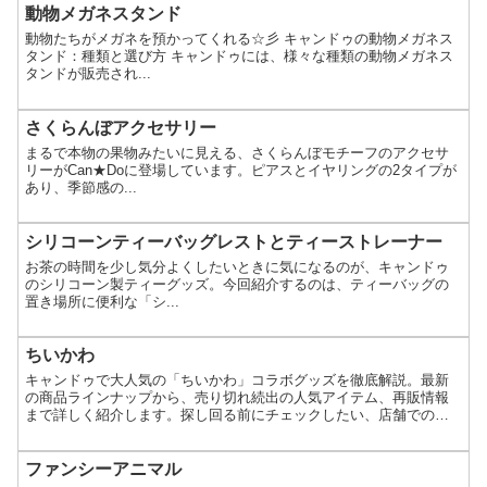
動物メガネスタンド
動物たちがメガネを預かってくれる☆彡 キャンドゥの動物メガネス
タンド：種類と選び方 キャンドゥには、様々な種類の動物メガネス
タンドが販売され...
さくらんぼアクセサリー
まるで本物の果物みたいに見える、さくらんぼモチーフのアクセサ
リーがCan★Doに登場しています。ピアスとイヤリングの2タイプが
あり、季節感の...
シリコーンティーバッグレストとティーストレーナー
お茶の時間を少し気分よくしたいときに気になるのが、キャンドゥ
のシリコーン製ティーグッズ。今回紹介するのは、ティーバッグの
置き場所に便利な「シ...
ちいかわ
キャンドゥで大人気の「ちいかわ」コラボグッズを徹底解説。最新
の商品ラインナップから、売り切れ続出の人気アイテム、再販情報
まで詳しく紹介します。探し回る前にチェックしたい、店舗での見
つけ方のコツも。キャンドゥで、かわいいちいかわグッズを手に入
れましょう。
ファンシーアニマル