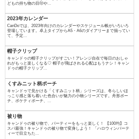
どもの持ち物の目印や...
2023年カレンダー
CanDoでは、2023年向けのカレンダーやスケジュール帳がいろいろ
登場しています。卓上タイプからA5・A6のダイアリーまで揃ってい
て、予定...
帽子クリップ
キャンドゥの帽子クリップがすごい！アレンジ自在で毎日のおしゃ
れがもっと楽しくなる♡ 帽子が飛ばされる心配はもうナシ！キャン
ドゥの帽子クリップ...
くすみニット柄ポーチ
キャンドゥで見かける「くすみニット柄」シリーズは、冬らしいほ
っこり感と落ち着いた色合いが魅力の小物シリーズです。舟形ポー
チ、ポケティポーチ、...
被り物
キャンドゥの被り物で、パーティーをもっと楽しく！ 【100均】コ
スパ最強！キャンドゥの被り物で変身しよう！ 「ハロウィンパーテ
ィーで目立ちた...