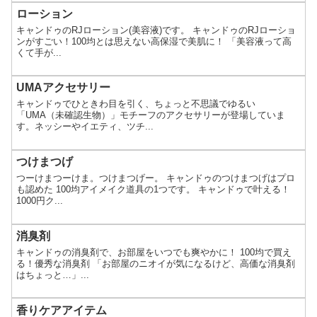
ローション
キャンドゥのRJローション(美容液)です。 キャンドゥのRJローショ
ンがすごい！100均とは思えない高保湿で美肌に！ 「美容液って高
くて手が...
UMAアクセサリー
キャンドゥでひときわ目を引く、ちょっと不思議でゆるい
「UMA（未確認生物）」モチーフのアクセサリーが登場していま
す。ネッシーやイエティ、ツチ...
つけまつげ
つーけまつーけま。つけまつげー。 キャンドゥのつけまつげはプロ
も認めた 100均アイメイク道具の1つです。 キャンドゥで叶える！
1000円ク...
消臭剤
キャンドゥの消臭剤で、お部屋をいつでも爽やかに！ 100均で買え
る！優秀な消臭剤 「お部屋のニオイが気になるけど、高価な消臭剤
はちょっと…」...
香りケアアイテム