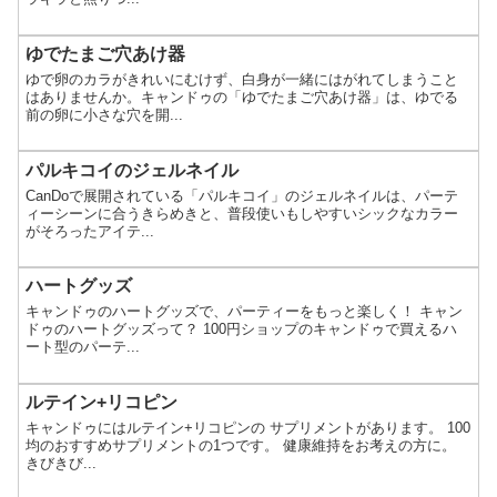
ゆでたまご穴あけ器
ゆで卵のカラがきれいにむけず、白身が一緒にはがれてしまうこと
はありませんか。キャンドゥの「ゆでたまご穴あけ器」は、ゆでる
前の卵に小さな穴を開...
パルキコイのジェルネイル
CanDoで展開されている「パルキコイ」のジェルネイルは、パーテ
ィーシーンに合うきらめきと、普段使いもしやすいシックなカラー
がそろったアイテ...
ハートグッズ
キャンドゥのハートグッズで、パーティーをもっと楽しく！ キャン
ドゥのハートグッズって？ 100円ショップのキャンドゥで買えるハ
ート型のパーテ...
ルテイン+リコピン
キャンドゥにはルテイン+リコピンの サプリメントがあります。 100
均のおすすめサプリメントの1つです。 健康維持をお考えの方に。
きびきび...