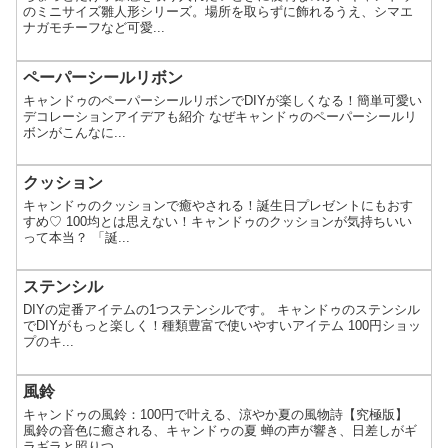
のミニサイズ雛人形シリーズ。場所を取らずに飾れるうえ、シマエ
ナガモチーフなど可愛...
ペーパーシールリボン
キャンドゥのペーパーシールリボンでDIYが楽しくなる！簡単可愛い
デコレーションアイデアも紹介 なぜキャンドゥのペーパーシールリ
ボンがこんなに...
クッション
キャンドゥのクッションで癒やされる！誕生日プレゼントにもおす
すめ♡ 100均とは思えない！キャンドゥのクッションが気持ちいい
って本当？ 「誕...
ステンシル
DIYの定番アイテムの1つステンシルです。 キャンドゥのステンシル
でDIYがもっと楽しく！種類豊富で使いやすいアイテム 100円ショッ
プのキ...
風鈴
キャンドゥの風鈴：100円で叶える、涼やか夏の風物詩【究極版】
風鈴の音色に癒される、キャンドゥの夏 蝉の声が響き、日差しがギ
ラギラと照りつ...