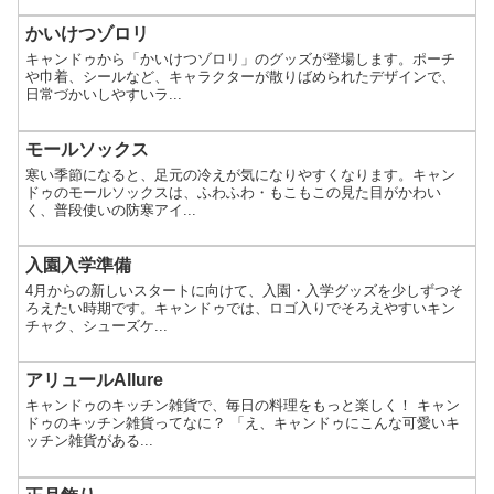
かいけつゾロリ
キャンドゥから「かいけつゾロリ」のグッズが登場します。ポーチ
や巾着、シールなど、キャラクターが散りばめられたデザインで、
日常づかいしやすいラ...
モールソックス
寒い季節になると、足元の冷えが気になりやすくなります。キャン
ドゥのモールソックスは、ふわふわ・もこもこの見た目がかわい
く、普段使いの防寒アイ...
入園入学準備
4月からの新しいスタートに向けて、入園・入学グッズを少しずつそ
ろえたい時期です。キャンドゥでは、ロゴ入りでそろえやすいキン
チャク、シューズケ...
アリュールAllure
キャンドゥのキッチン雑貨で、毎日の料理をもっと楽しく！ キャン
ドゥのキッチン雑貨ってなに？ 「え、キャンドゥにこんな可愛いキ
ッチン雑貨がある...