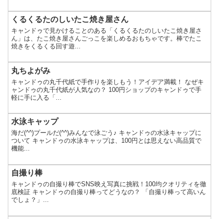
くるくるたのしいたこ焼き屋さん
キャンドゥで見かけることのある「くるくるたのしいたこ焼き屋さ
ん」は、たこ焼き屋さんごっこを楽しめるおもちゃです。棒でたこ
焼きをくるくる回す遊...
丸ちよがみ
キャンドゥの丸千代紙で手作りを楽しもう！アイデア満載！ なぜキ
ャンドゥの丸千代紙が人気なの？ 100円ショップのキャンドゥで手
軽に手に入る「...
水泳キャップ
海だ(^^)プールだ(^^)みんなで泳ごう♪ キャンドゥの水泳キャップに
ついて キャンドゥの水泳キャップは、100円とは思えない高品質で
機能...
自撮り棒
キャンドゥの自撮り棒でSNS映え写真に挑戦！100均クオリティを徹
底検証 キャンドゥの自撮り棒ってどうなの？ 「自撮り棒って高いん
でしょ？」...