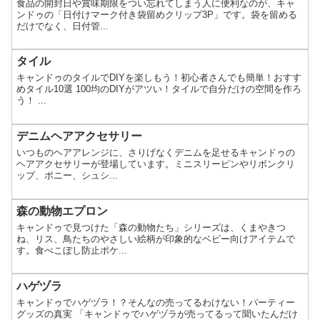
食品の開封日や賞味期限をつい忘れてしまう人に便利なのが、キャ
ンドゥの「日付けマーク付き袋留めクリップ3P」です。袋を留める
だけでなく、日付管...
タイル
キャンドゥのタイルでDIYを楽しもう！初心者さんでも簡単！おすす
めタイル10選 100均のDIYがアツい！タイルで自分だけの空間を作ろ
う！ ...
デニムヘアアクセサリー
いつものヘアアレンジに、さりげなくデニムを足せるキャンドゥの
ヘアアクセサリーが登場しています。ミニスリーピンやリボンクリ
ップ、ポニー、シュシ...
森の動物エプロン
キャンドゥで見つけた「森の動物たち」シリーズは、くまやきつ
ね、リス、鳥たちのやさしい絵柄が印象的なベビー向けアイテムで
す。食べこぼし防止ポケ...
ハゲヅラ
キャンドゥでハゲヅラ！？そんなの売ってるわけない！パーティー
グッズの真実 「キャンドゥでハゲヅラが売ってるって聞いたんだけ