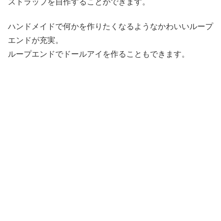
ストラップを自作することができます。
ハンドメイドで何かを作りたくなるようなかわいいループ
エンドが充実。
ループエンドでドールアイを作ることもできます。