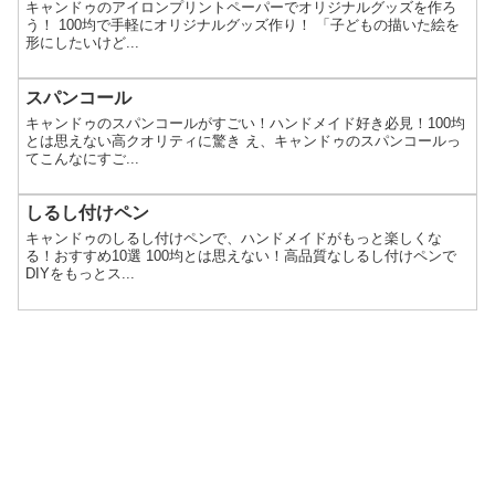
キャンドゥのアイロンプリントペーパーでオリジナルグッズを作ろ
う！ 100均で手軽にオリジナルグッズ作り！ 「子どもの描いた絵を
形にしたいけど...
スパンコール
キャンドゥのスパンコールがすごい！ハンドメイド好き必見！100均
とは思えない高クオリティに驚き え、キャンドゥのスパンコールっ
てこんなにすご...
しるし付けペン
キャンドゥのしるし付けペンで、ハンドメイドがもっと楽しくな
る！おすすめ10選 100均とは思えない！高品質なしるし付けペンで
DIYをもっとス...