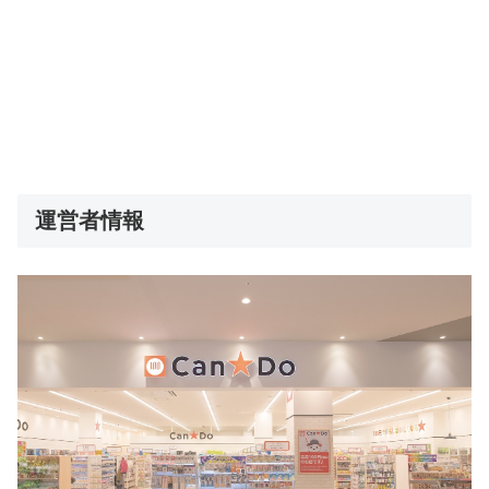
運営者情報