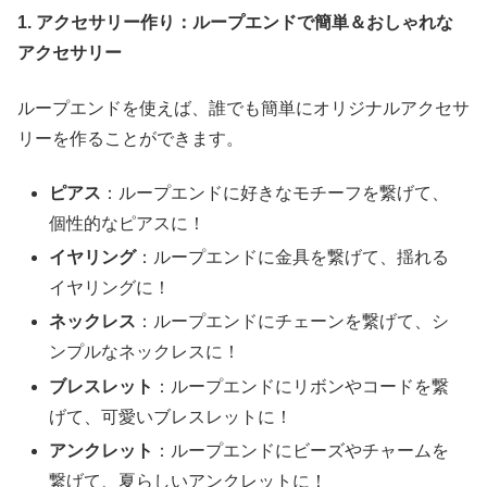
1. アクセサリー作り：ループエンドで簡単＆おしゃれな
アクセサリー
ループエンドを使えば、誰でも簡単にオリジナルアクセサ
リーを作ることができます。
ピアス
：ループエンドに好きなモチーフを繋げて、
個性的なピアスに！
イヤリング
：ループエンドに金具を繋げて、揺れる
イヤリングに！
ネックレス
：ループエンドにチェーンを繋げて、シ
ンプルなネックレスに！
ブレスレット
：ループエンドにリボンやコードを繋
げて、可愛いブレスレットに！
アンクレット
：ループエンドにビーズやチャームを
繋げて、夏らしいアンクレットに！