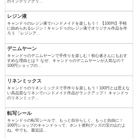
のインテリアグリ...
レジン液
キャンドゥのレジン液でハンドメイドを楽しもう！ 【100均】手軽
に始められるレジン！キャンドゥのレジン液でオリジナル作品を作
ろう 「レジンア...
デニムヤーン
キャンドゥのデニムヤーンで手作りを楽しむ！初心者さんにもおす
すめな理由とは？ なぜ、キャンドゥのデニムヤーンが人気なの？
100円ショップの...
リネンミックス
キャンドゥのリネンミックスで手作りを楽しもう！100円とは思えな
い高品質なリネンでハンドメイド作品がランクアップ！ キャンドゥ
のリネンミック...
転写シール
キャンドゥの転写シールで、もっと自分らしく、もっと自由に！
100円ショップのキャンドゥって、ホント便利グッズの宝の山だよ
ね。中でも、最近話...