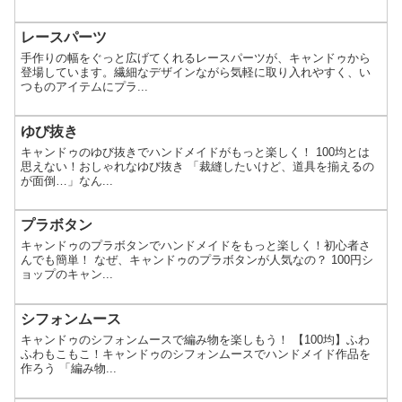
レースパーツ
手作りの幅をぐっと広げてくれるレースパーツが、キャンドゥから
登場しています。繊細なデザインながら気軽に取り入れやすく、い
つものアイテムにプラ...
ゆび抜き
キャンドゥのゆび抜きでハンドメイドがもっと楽しく！ 100均とは
思えない！おしゃれなゆび抜き 「裁縫したいけど、道具を揃えるの
が面倒…」なん...
プラボタン
キャンドゥのプラボタンでハンドメイドをもっと楽しく！初心者さ
んでも簡単！ なぜ、キャンドゥのプラボタンが人気なの？ 100円シ
ョップのキャン...
シフォンムース
キャンドゥのシフォンムースで編み物を楽しもう！ 【100均】ふわ
ふわもこもこ！キャンドゥのシフォンムースでハンドメイド作品を
作ろう 「編み物...