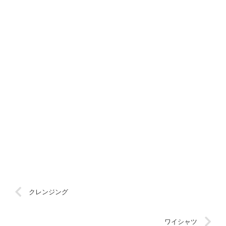
クレンジング
ワイシャツ