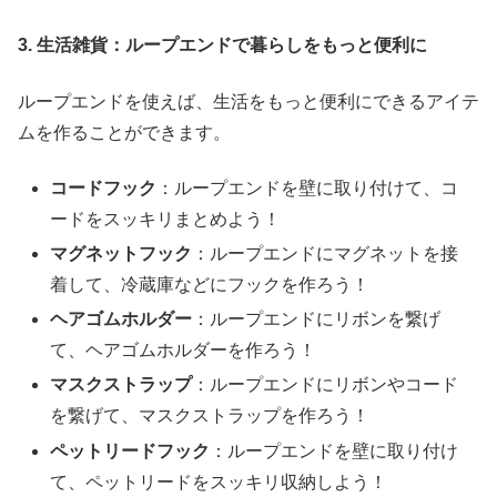
3. 生活雑貨：ループエンドで暮らしをもっと便利に
ループエンドを使えば、生活をもっと便利にできるアイテ
ムを作ることができます。
コードフック
：ループエンドを壁に取り付けて、コ
ードをスッキリまとめよう！
マグネットフック
：ループエンドにマグネットを接
着して、冷蔵庫などにフックを作ろう！
ヘアゴムホルダー
：ループエンドにリボンを繋げ
て、ヘアゴムホルダーを作ろう！
マスクストラップ
：ループエンドにリボンやコード
を繋げて、マスクストラップを作ろう！
ペットリードフック
：ループエンドを壁に取り付け
て、ペットリードをスッキリ収納しよう！