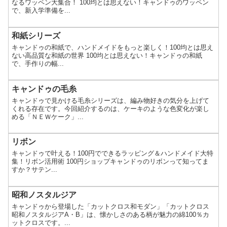
なるワッペン大集合！ 100均とは思えない！キャンドゥのワッペン
で、新入学準備を...
和紙シリーズ
キャンドゥの和紙で、ハンドメイドをもっと楽しく！100均とは思え
ない高品質な和紙の世界 100均とは思えない！キャンドゥの和紙
で、手作りの幅...
キャンドゥの毛糸
キャンドゥで見かける毛糸シリーズは、編み物好きの気分を上げて
くれる存在です。今回紹介するのは、ケーキのような色変化が楽し
める「ＮＥＷケーク」...
リボン
キャンドゥで叶える！100円でできるラッピング＆ハンドメイド大特
集！リボン活用術 100円ショップキャンドゥのリボンって知ってま
すか？サテン...
昭和ノスタルジア
キャンドゥから登場した「カットクロス和モダン」「カットクロス
昭和ノスタルジアA・B」は、懐かしさのある柄が魅力の綿100％カ
ットクロスです。...