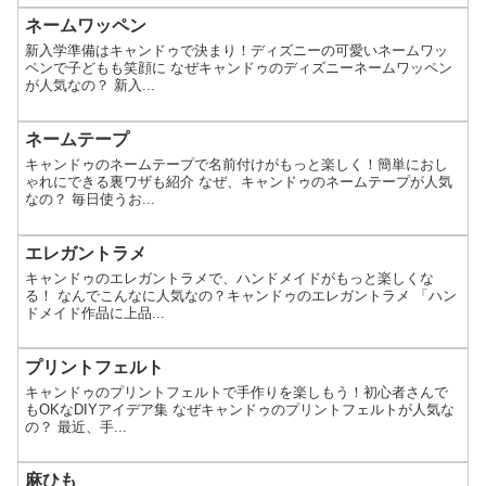
ネームワッペン
新入学準備はキャンドゥで決まり！ディズニーの可愛いネームワッ
ペンで子どもも笑顔に なぜキャンドゥのディズニーネームワッペン
が人気なの？ 新入...
ネームテープ
キャンドゥのネームテープで名前付けがもっと楽しく！簡単におし
ゃれにできる裏ワザも紹介 なぜ、キャンドゥのネームテープが人気
なの？ 毎日使うお...
エレガントラメ
キャンドゥのエレガントラメで、ハンドメイドがもっと楽しくな
る！ なんでこんなに人気なの？キャンドゥのエレガントラメ 「ハン
ドメイド作品に上品...
プリントフェルト
キャンドゥのプリントフェルトで手作りを楽しもう！初心者さんで
もOKなDIYアイデア集 なぜキャンドゥのプリントフェルトが人気な
の？ 最近、手...
麻ひも