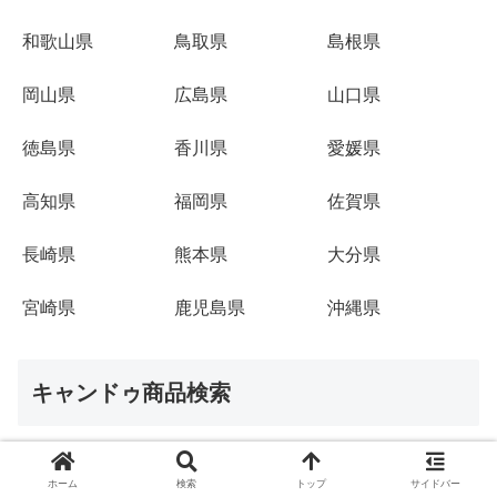
和歌山県
鳥取県
島根県
岡山県
広島県
山口県
徳島県
香川県
愛媛県
高知県
福岡県
佐賀県
長崎県
熊本県
大分県
宮崎県
鹿児島県
沖縄県
キャンドゥ商品検索
ホーム
検索
トップ
サイドバー