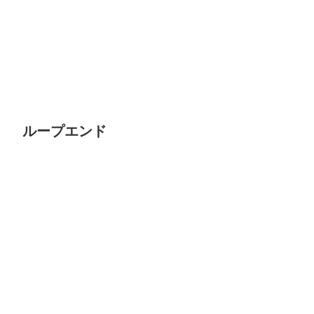
ループエンド