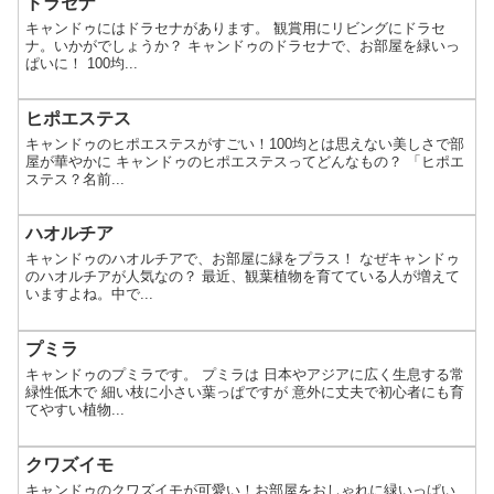
ドラセナ
キャンドゥにはドラセナがあります。 観賞用にリビングにドラセ
ナ。いかがでしょうか？ キャンドゥのドラセナで、お部屋を緑いっ
ぱいに！ 100均...
ヒポエステス
キャンドゥのヒポエステスがすごい！100均とは思えない美しさで部
屋が華やかに キャンドゥのヒポエステスってどんなもの？ 「ヒポエ
ステス？名前...
ハオルチア
キャンドゥのハオルチアで、お部屋に緑をプラス！ なぜキャンドゥ
のハオルチアが人気なの？ 最近、観葉植物を育てている人が増えて
いますよね。中で...
プミラ
キャンドゥのプミラです。 プミラは 日本やアジアに広く生息する常
緑性低木で 細い枝に小さい葉っぱですが 意外に丈夫で初心者にも育
てやすい植物...
クワズイモ
キャンドゥのクワズイモが可愛い！お部屋をおしゃれに緑いっぱい