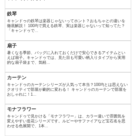
鉄琴
キャンドゥの鉄琴は楽器じゃないってホント？おもちゃとの違いを
徹底解説！ 100均で買える鉄琴、実は楽器じゃないって知ってた？
「キャンドゥで...
扇子
暑くなる季節、バッグに入れておくだけで安心できるアイテムとい
えば扇子。キャンドゥでは、見た目も可愛い柄入りタイプから実用
的な扇子袋まで、気軽...
カーテン
キャンドゥのカーテンシリーズが人気って本当？100均とは思えない
クオリティで部屋が劇的に変わる！ キャンドゥのカーテンで部屋を
おしゃれに！1...
モナフラワー
キャンドゥで見かける「モナフラワー」は、カラー違いで雰囲気を
変えやすい造花シリーズです。ルビーやサファイアなど宝石名を思
わせる色展開で、1本...