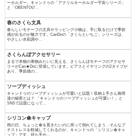
ーホルダー。キャンドゥの「アクリルキーホルダー宇宙シリーズ」
と「OBENTOU’...
春のさくら文具
春らしいモチーフの文具やラッピング小物は、手に取るだけで季節
感が出るのが魅力です。CanDoの「さくらといちご」シリーズは、
やさしい水彩調や...
さくらんぼアクセサリー
まるで本物の果物みたいに見える、さくらんぼモチーフのアクセサ
リーがCan★Doに登場しています。ピアスとイヤリングの2タイプが
あり、季節感の...
ソープディッシュ
キャンドゥのソープディッシュが可愛いと話題！収納上手さん御用
達の秘密とは？ 「キャンドゥのソープディッシュが可愛い！」と
SNSで話題になって...
シリコン傘キャップ
雨の日、ちょっと傘を置きたいのに滑って倒れてしまう…そんなプ
チストレスを軽減してくれるのが、キャンドゥの「シリコン傘キャ
ップ」です。持ち手や...