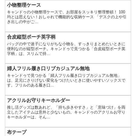
小物整理ケース
キャンドゥの小物整理ケースで、お部屋をスッキリ整理整頓！ 100
均とは思えない！おしゃれで機能的な収納ケース 「デスクの上や引
き出しの中がご...
合皮縦型ポーチ英字柄
バッグの中で迷子になりがちな小物を、すっきりまとめたいときに
便利なのが縦型ポーチ。キャンドゥで見つかる「合皮縦型ポーチ英
字柄」は、スリムで持...
婦人フリル履き口リブカジュアル無地
キャンドゥで見つかる「婦人フリル履き口リブカジュアル無地」
は、足元にさりげない変化をつけたいときに使いやすいソックスで
す。フリルのある履き口...
アクリルお守りキーホルダー
推し活グッズは数あれど、「持ち歩きやすさ」と「意味づけ」を両
立したアイテムは意外と少ないもの。キャンドゥのアクリルお守り
キーホルダーは、そん...
布テープ