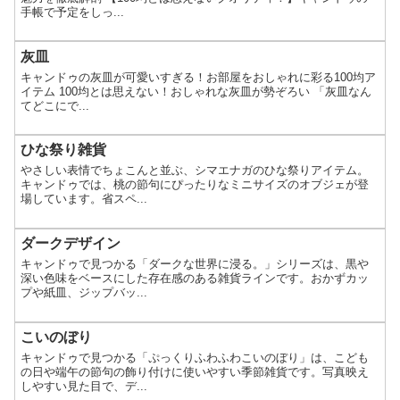
手帳で予定をしっ...
灰皿
キャンドゥの灰皿が可愛いすぎる！お部屋をおしゃれに彩る100均ア
イテム 100均とは思えない！おしゃれな灰皿が勢ぞろい 「灰皿なん
てどこにで...
ひな祭り雑貨
やさしい表情でちょこんと並ぶ、シマエナガのひな祭りアイテム。
キャンドゥでは、桃の節句にぴったりなミニサイズのオブジェが登
場しています。省スペ...
ダークデザイン
キャンドゥで見つかる「ダークな世界に浸る。」シリーズは、黒や
深い色味をベースにした存在感のある雑貨ラインです。おかずカッ
プや紙皿、ジップバッ...
こいのぼり
キャンドゥで見つかる「ぷっくりふわふわこいのぼり」は、こども
の日や端午の節句の飾り付けに使いやすい季節雑貨です。写真映え
しやすい見た目で、デ...