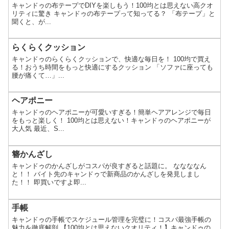
キャンドゥの布テープでDIYを楽しもう！100均とは思えない高クオ
リティに驚き キャンドゥの布テープって知ってる？ 「布テープ」と
聞くと、が...
らくらくクッション
キャンドゥのらくらくクッションで、快適な毎日を！ 100均で買え
る！おうち時間をもっと快適にするクッション 「ソファに座っても
腰が痛くて…」...
ヘアポニー
キャンドゥのヘアポニーが可愛いすぎる！簡単ヘアアレンジで毎日
をもっと楽しく！ 100均とは思えない！キャンドゥのヘアポニーが
大人気 最近、S...
簪かんざし
キャンドゥのかんざしがコスパが良すぎると話題に。 ななななん
と！！ バイト先のキャンドゥで新商品のかんざしを発見しまし
た！！ 即買いですよ即...
手帳
キャンドゥの手帳でスケジュール管理を完璧に！コスパ最強手帳の
魅力を徹底解剖 【100均とは思えないクオリティ！】キャンドゥの