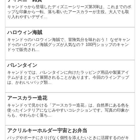
キャンドゥから登場したディズニーシリーズ第3弾は、これまでのポ
ップな印象から一転、落ち着いたアースカラーが主役。大人でも取
り入れやすいデザイ...
ハロウィン海賊
キャンドゥのハロウィン海賊で、冒険気分を味わおう！ なぜキャン
ドゥのハロウィン海賊グッズが人気なの？ 100円ショップのキャン
ドゥで販売され...
バレンタイン
キャンドゥでは、バレンタインに向けたラッピング用品や製菓アイ
テムがまとまって展開されることがあります。今回のラインアップ
は、かわいいバッグ類...
アースカラー造花
キャンドゥで見かける「アースカラー造花」は、自然界にある色を
使ったインテリアになじみやすいコレクションです。写真の印象か
らも、やわらかく落ち...
アクリルキーホルダー宇宙とお弁当
バッグやポーチにさりげなく個性を添えたいときに活躍するのがキ