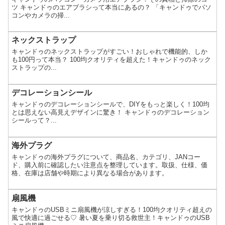
ツ キャンドゥのエアブラシって本当にあるの？ 「キャンドゥでパソ
コンやカメラの掃...
ネックストラップ
キャンドゥのネックストラップがすごい！おしゃれで機能的、しか
も100円って本当？ 100均クオリティを超えた！キャンドゥのネック
ストラップの...
デコレーションシール
キャンドゥのデコレーションシールで、DIYをもっと楽しく！100均
とは思えない高見えデザインに驚き！ キャンドゥのデコレーション
シールって？...
海外プラグ
キャンドゥの海外プラグについて、商品名、カテゴリ、JANコー
ド、購入前に確認したい注意点を整理しています。取扱、仕様、価
格、在庫は店舗や時期により異なる場合があります。
扇風機
キャンドゥのUSBミニ扇風機が涼しすぎる！100均クオリティ超えの
風で快適に過ごせる♡ 暑い夏を乗り切る救世主！キャンドゥのUSB