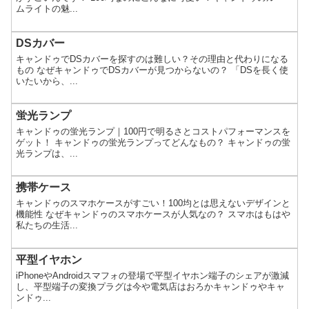
ムライトの魅...
DSカバー
キャンドゥでDSカバーを探すのは難しい？その理由と代わりになる
もの なぜキャンドゥでDSカバーが見つからないの？ 「DSを長く使
いたいから、...
蛍光ランプ
キャンドゥの蛍光ランプ｜100円で明るさとコストパフォーマンスを
ゲット！ キャンドゥの蛍光ランプってどんなもの？ キャンドゥの蛍
光ランプは、...
携帯ケース
キャンドゥのスマホケースがすごい！100均とは思えないデザインと
機能性 なぜキャンドゥのスマホケースが人気なの？ スマホはもはや
私たちの生活...
平型イヤホン
iPhoneやAndroidスマフォの登場で平型イヤホン端子のシェアが激減
し、平型端子の変換プラグは今や電気店はおろかキャンドゥやキャ
ンドゥ...