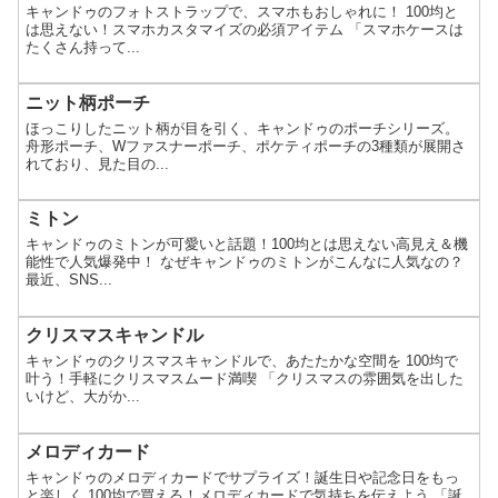
キャンドゥのフォトストラップで、スマホもおしゃれに！ 100均と
は思えない！スマホカスタマイズの必須アイテム 「スマホケースは
たくさん持って...
ニット柄ポーチ
ほっこりしたニット柄が目を引く、キャンドゥのポーチシリーズ。
舟形ポーチ、Wファスナーポーチ、ポケティポーチの3種類が展開さ
れており、見た目の...
ミトン
キャンドゥのミトンが可愛いと話題！100均とは思えない高見え＆機
能性で人気爆発中！ なぜキャンドゥのミトンがこんなに人気なの？
最近、SNS...
クリスマスキャンドル
キャンドゥのクリスマスキャンドルで、あたたかな空間を 100均で
叶う！手軽にクリスマスムード満喫 「クリスマスの雰囲気を出した
いけど、大がか...
メロディカード
キャンドゥのメロディカードでサプライズ！誕生日や記念日をもっ
と楽しく 100均で買える！メロディカードで気持ちを伝えよう 「誕