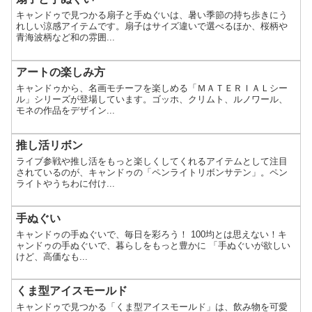
キャンドゥで見つかる扇子と手ぬぐいは、暑い季節の持ち歩きにう
れしい涼感アイテムです。扇子はサイズ違いで選べるほか、桜柄や
青海波柄など和の雰囲...
アートの楽しみ方
キャンドゥから、名画モチーフを楽しめる「ＭＡＴＥＲＩＡＬシー
ル」シリーズが登場しています。ゴッホ、クリムト、ルノワール、
モネの作品をデザイン...
推し活リボン
ライブ参戦や推し活をもっと楽しくしてくれるアイテムとして注目
されているのが、キャンドゥの「ペンライトリボンサテン」。ペン
ライトやうちわに付け...
手ぬぐい
キャンドゥの手ぬぐいで、毎日を彩ろう！ 100均とは思えない！キ
ャンドゥの手ぬぐいで、暮らしをもっと豊かに 「手ぬぐいが欲しい
けど、高価なも...
くま型アイスモールド
キャンドゥで見つかる「くま型アイスモールド」は、飲み物を可愛