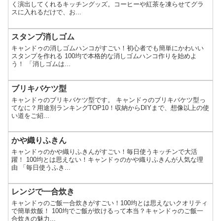
く演出してくれるキッチングッズ。コーヒーや紅茶を凍らせてグラ
スに入れるだけで、お...
スタンプ消しゴム
キャンドゥの消しゴムハンコがすごい！初心者でも簡単にかわいい
スタンプを作れる 100均で本格的な消しゴムハンコ作りを始めよ
う！ 「消しゴムは...
ブリキバケツ型
キャンドゥのブリキバケツ型です。 キャンドゥのブリキバケツ型っ
てなに？用途別ランキングTOP10！収納からDIYまで、想像以上の使
い道をご紹...
かや織りふきん
キャンドゥのかや織りふきんがすごい！毎日使うキッチンで大活
躍！ 100均とは思えない！キャンドゥのかや織りふきんが人気な理
由 「毎日使うふき...
レンジで一合炊き
キャンドゥのご飯一合炊きがすごい！100均とは思えないクオリティ
で簡単炊飯！ 100均でご飯が炊けるって本当？キャンドゥのご飯一
合炊きの魅力...