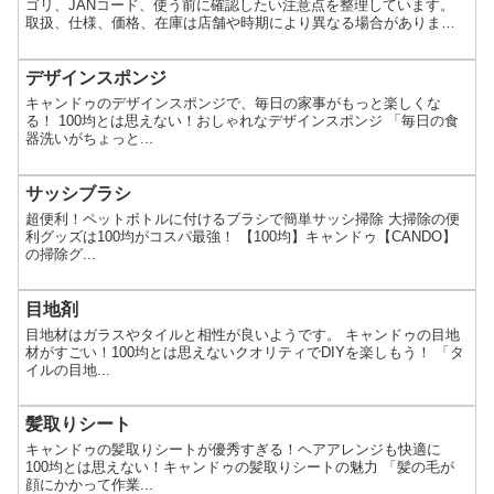
ゴリ、JANコード、使う前に確認したい注意点を整理しています。
取扱、仕様、価格、在庫は店舗や時期により異なる場合がありま
す。
デザインスポンジ
キャンドゥのデザインスポンジで、毎日の家事がもっと楽しくな
る！ 100均とは思えない！おしゃれなデザインスポンジ 「毎日の食
器洗いがちょっと...
サッシブラシ
超便利！ペットボトルに付けるブラシで簡単サッシ掃除 大掃除の便
利グッズは100均がコスパ最強！ 【100均】キャンドゥ【CANDO】
の掃除グ...
目地剤
目地材はガラスやタイルと相性が良いようです。 キャンドゥの目地
材がすごい！100均とは思えないクオリティでDIYを楽しもう！ 「タ
イルの目地...
髪取りシート
キャンドゥの髪取りシートが優秀すぎる！ヘアアレンジも快適に
100均とは思えない！キャンドゥの髪取りシートの魅力 「髪の毛が
顔にかかって作業...