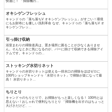
快適に！ 「掃除機の...
オキシゲンフレッシュ
キャンドゥの「落ち落ちV オキシゲンフレッシュ」がすごい！環境
にもお財布にも優しい洗剤革命 なぜ、キャンドゥの「落ち落ちV オ
キシゲンフレッ...
引っ掛け収納
浴室まわりの掃除道具は、置き場所に困ることが少なくありませ
ん。そんなときに気になるのが、バーに掛けて収納できる掃除アイ
テムです。キャンドゥの...
ストッキング水切りネット
キャンドゥの水切りネットは使える―排水口の掃除をほぼゼロに
100円ショップキャンドゥ「水切りネット」で掃除が楽になって最
高！ 水切りネット...
ちりとり
キャンドゥのちりとりで、お掃除がもっと楽しくなる！ 100均とは
思えない！おしゃれで便利なちりとり 「掃除機を出すのはちょっと
大げさだけど、...