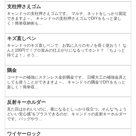
支柱押さえゴム
キャンドゥの支柱押さえゴムです。 マルチ、ネットをしっかり固定
できますよ～。 キャンドゥの支柱押さえゴムでDIYをもっと楽し
く！簡単収納術も...
キズ直しペン
キャンドゥのキズ直しペンで、お気に入りのモノを長く使おう！ な
んと100円で！プロ並みの仕上がりになるってホント？ 「ちょっと
待てよ！」そう...
隅金
コーナーの補強にステンレス金折隅金です。 日曜大工の補強金具と
しても使うことができますよ～。 キャンドゥの隅金でDIYをもっと
楽しく！簡単収...
反射キーホルダー
見た目はかわいいのに、夜になるとしっかり役立つ。そんな“ちょう
どいい安心感”をプラスできるのが、キャンドゥの反射キーホルダー
です。バッグやラ...
ワイヤーロック