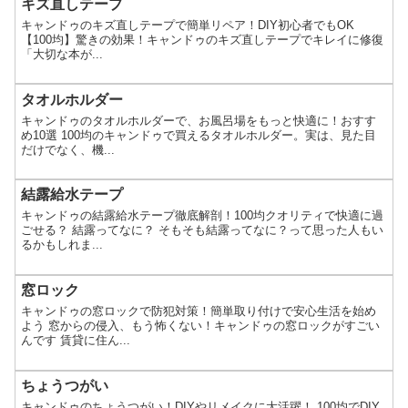
キズ直しテープ
キャンドゥのキズ直しテープで簡単リペア！DIY初心者でもOK
【100均】驚きの効果！キャンドゥのキズ直しテープでキレイに修復
「大切な本が...
タオルホルダー
キャンドゥのタオルホルダーで、お風呂場をもっと快適に！おすす
め10選 100均のキャンドゥで買えるタオルホルダー。実は、見た目
だけでなく、機...
結露給水テープ
キャンドゥの結露給水テープ徹底解剖！100均クオリティで快適に過
ごせる？ 結露ってなに？ そもそも結露ってなに？って思った人もい
るかもしれま...
窓ロック
キャンドゥの窓ロックで防犯対策！簡単取り付けで安心生活を始め
よう 窓からの侵入、もう怖くない！キャンドゥの窓ロックがすごい
んです 賃貸に住ん...
ちょうつがい
キャンドゥのちょうつがい！DIYやリメイクに大活躍！ 100均でDIY