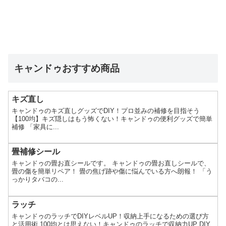
キャンドゥおすすめ商品
キズ直し
キャンドゥのキズ直しグッズでDIY！プロ並みの補修を目指そう
【100均】キズ隠しはもう怖くない！キャンドゥの便利グッズで簡単
補修 「家具に...
畳補修シール
キャンドゥの畳お直シールです。 キャンドゥの畳お直しシールで、
畳の傷を簡単リペア！ 畳の焦げ跡や傷に悩んでいる方へ朗報！ 「う
っかりタバコの...
ラッチ
キャンドゥのラッチでDIYレベルUP！収納上手になるための選び方
と活用術 100均とは思えない！キャンドゥのラッチで収納力UP DIY