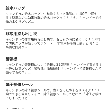
給水バッグ
キャンドゥの給水バッグで、植物をもっと元気に！ 100円で買え
る！簡単なのに効果抜群の給水バッグって？ 「え、キャンドゥで植
物の水やりグッズ...
非常用持ち出し袋
キャンドゥの非常用持ち出し袋で、もしもの時に備えよう！ 100均
で防災グッズが揃うってホント？ 「非常用持ち出し袋」と聞くと、
高価な防災グッ...
警報機
キャンドゥの警報機について詳細なSEO記事 キャンドゥで買える！
手軽な防災グッズ「警報機」徹底解説 「キャンドゥで警報機なんて
売ってるの？」...
障子補修シール
キャンドゥの障子補修シールで、古くなった障子をリメイク！ 100
均でできる簡単リメイク！障子補修シールってなに？ 「障子が破れ
てしまったけど...