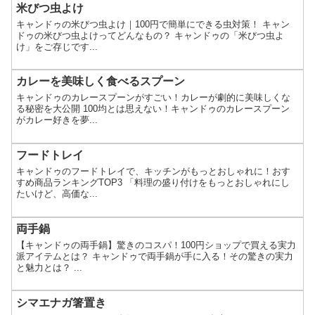
米びつ虫よけ
キャンドゥの米びつ虫よけ｜100円で簡単にできる虫対策！ キャン
ドゥの米びつ虫よけってどんなもの？ キャンドゥの「米びつ虫よ
け」をご存じです...
カレーを美味しく食べるスプーン
キャンドゥのカレースプーンがすごい！カレーが劇的に美味しくな
る秘密を大公開 100均とは思えない！キャンドゥのカレースプーン
がカレー好きを夢...
フードトレイ
キャンドゥのフードトレイで、キッチンがもっとおしゃれに！おす
すめ商品ランキングTOP3 「料理の盛り付けをもっとおしゃれにし
たいけど、高価な...
両手鍋
【キャンドゥの両手鍋】驚きのコスパ！100円ショップで買える実力
派アイテムとは？ キャンドゥで両手鍋が手に入る！その驚きの実力
と魅力とは？ ...
シマエナガ箸置き