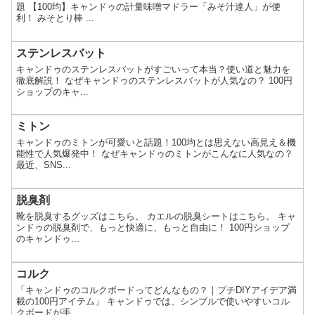
題 【100均】キャンドゥの計量味噌マドラー「みそ汁達人」が便
利！ みそとり棒 ...
ステンレスバット
キャンドゥのステンレスバットがすごいって本当？使い道と魅力を
徹底解説！ なぜキャンドゥのステンレスバットが人気なの？ 100円
ショップのキャ...
ミトン
キャンドゥのミトンが可愛いと話題！100均とは思えない高見え＆機
能性で人気爆発中！ なぜキャンドゥのミトンがこんなに人気なの？
最近、SNS...
脱臭剤
靴を脱臭するグッズはこちら。 カエルの脱臭シートはこちら。 キャ
ンドゥの脱臭剤で、もっと快適に、もっと自由に！ 100円ショップ
のキャンドゥ...
コルク
「キャンドゥのコルクボードってどんなもの？｜プチDIYアイデア満
載の100円アイテム」 キャンドゥでは、シンプルで使いやすいコル
クボードが手...