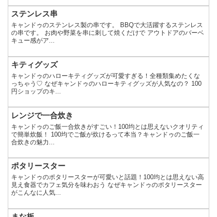
ステンレス串
キャンドゥのステンレス製の串です。 BBQで大活躍するステンレス
の串です。 お肉や野菜を串に刺して焼くだけで アウトドアのバーベ
キュー感がア...
キティグッズ
キャンドゥのハローキティグッズが可愛すぎる！全種類集めたくな
っちゃう♡ なぜキャンドゥのハローキティグッズが人気なの？ 100
円ショップのキ...
レンジで一合炊き
キャンドゥのご飯一合炊きがすごい！100均とは思えないクオリティ
で簡単炊飯！ 100均でご飯が炊けるって本当？キャンドゥのご飯一
合炊きの魅力...
ポタリースター
キャンドゥのポタリースターが可愛いと話題！100均とは思えない高
見え食器でカフェ気分を味わおう なぜキャンドゥのポタリースター
がこんなに人気...
まな板