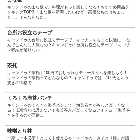
キャンドゥのまな板で、料理がもっと楽しくなる！おすすめ商品ラ
ンキングTOP3 「まな板を新調したいけど、高価なものはちょっ
と…」そんなあなた...
台所お役立ちテープ
キャンドゥの台所お役立ちテープで、キッチンをもっと快適に！ な
んでこんなに人気なの？キャンドゥの台所お役立ちテープ 「キッチ
ン収納が足りない...
茶托
キャンドゥの茶托｜100円でおしゃれなティータイムを楽しもう！
キャンドゥの茶托ってどんなもの？ キャンドゥでは、100円という
驚きの価格で...
くるくる海苔パンチ
キャンドゥのくるくる海苔パンチで、海苔巻きがもっと楽しくな
る！ 100均とは思えない！海苔巻きが楽しくなるアイテム 「海苔巻
きを作るのが面倒...
味噌とり棒
一家に一本必須！とっても使えるキャンドゥの「みそとり棒」が話