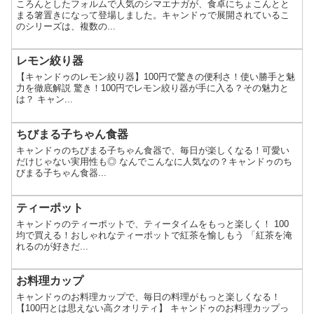
ころんとしたフォルムで人気のシマエナガが、食卓にちょこんとと
まる箸置きになって登場しました。キャンドゥで展開されているこ
のシリーズは、複数の...
レモン絞り器
【キャンドゥのレモン絞り器】100円で驚きの便利さ！使い勝手と魅
力を徹底解説 驚き！100円でレモン絞り器が手に入る？その魅力と
は？ キャン...
ちびまる子ちゃん食器
キャンドゥのちびまる子ちゃん食器で、毎日が楽しくなる！可愛い
だけじゃない実用性も◎ なんでこんなに人気なの？キャンドゥのち
びまる子ちゃん食器...
ティーポット
キャンドゥのティーポットで、ティータイムをもっと楽しく！ 100
均で買える！おしゃれなティーポットで紅茶を愉しもう 「紅茶を淹
れるのが好きだ...
お料理カップ
キャンドゥのお料理カップで、毎日の料理がもっと楽しくなる！
【100円とは思えない高クオリティ】 キャンドゥのお料理カップっ