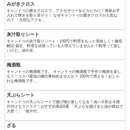
みがきクロス
キャンドゥの磨きクロスで、アクセサリーをピカピカに！簡単お手
入れで輝きを取り戻そう！ なぜキャンドゥの磨きクロスが人気な
の？ 「大切なアクセ...
灰汁取りシート
キャンドゥの灰汁取りシート：100円で料理をもっと美味しく！徹底
解説 最近、料理を頑張っている人増えていませんか？料理って楽し
いけど、油や灰...
梅酒瓶
キャンドゥの梅酒瓶です。 キャンドゥの梅酒瓶で手作り梅酒を楽し
もう！コスパ最強の梅仕事始めませんか？ 100均で買える！おしゃ
れな梅酒瓶で手...
天ぷらシート
キャンドゥの天ぷらシートで揚げ物が楽しくなる！油ハネ防止＆後
片付けもラクラク！おすすめ商品5選 「天ぷらを揚げると油が跳ねて
大変！」「後片付...
ざる