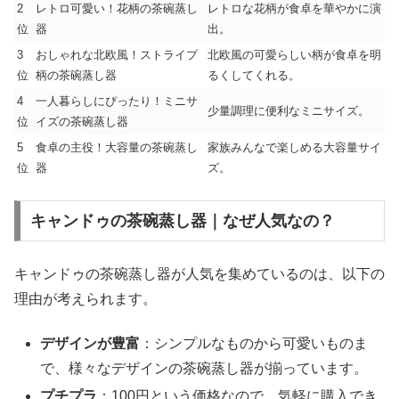
2
レトロ可愛い！花柄の茶碗蒸し
レトロな花柄が食卓を華やかに演
位
器
出。
3
おしゃれな北欧風！ストライプ
北欧風の可愛らしい柄が食卓を明
位
柄の茶碗蒸し器
るくしてくれる。
4
一人暮らしにぴったり！ミニサ
少量調理に便利なミニサイズ。
位
イズの茶碗蒸し器
5
食卓の主役！大容量の茶碗蒸し
家族みんなで楽しめる大容量サイ
位
器
ズ。
キャンドゥの茶碗蒸し器｜なぜ人気なの？
キャンドゥの茶碗蒸し器が人気を集めているのは、以下の
理由が考えられます。
デザインが豊富
：シンプルなものから可愛いものま
で、様々なデザインの茶碗蒸し器が揃っています。
プチプラ
：100円という価格なので、気軽に購入でき