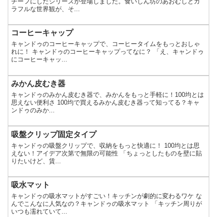
チーフにしたシリーズが登場しました。食いしん坊のあおむしとカ
ラフルな世界観が、そ...
コーヒーキャップ
キャンドゥのコーヒーキャップで、コーヒータイムをもっとおしゃ
れに！ キャンドゥのコーヒーキャップってなに？ 「え、キャンドゥ
にコーヒーキャッ...
みかん皮むき器
キャンドゥのみかん皮むき器で、みかんをもっと手軽に！100均とは
思えない便利さ 100均で買えるみかん皮むき器って知ってる？キャ
ンドゥのみか...
吸盤クリップ固定タイプ
キャンドゥの吸盤クリップで、収納をもっと快適に！ 100均とは思
えない！アイデア次第で無限の可能性 「ちょっとしたものを壁に貼
りたいけど、賃...
吸水マット
キャンドゥの吸水マットがすごい！キッチンが劇的に変わるワケ な
んでこんなに人気なの？キャンドゥの吸水マット 「キッチン周りが
いつも濡れていて...