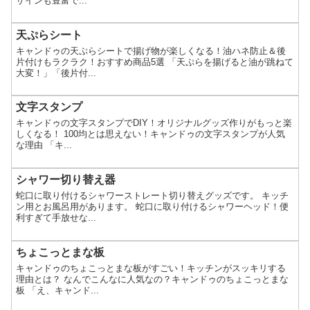
ザインも豊富で...
天ぷらシート
キャンドゥの天ぷらシートで揚げ物が楽しくなる！油ハネ防止＆後
片付けもラクラク！おすすめ商品5選 「天ぷらを揚げると油が跳ねて
大変！」「後片付...
文字スタンプ
キャンドゥの文字スタンプでDIY！オリジナルグッズ作りがもっと楽
しくなる！ 100均とは思えない！キャンドゥの文字スタンプが人気
な理由 「キ...
シャワー切り替え器
蛇口に取り付けるシャワーストレート切り替えグッズです。 キッチ
ン用とお風呂用があります。 蛇口に取り付けるシャワーヘッド！便
利すぎて手放せな...
ちょこっとまな板
キャンドゥのちょこっとまな板がすごい！キッチンがスッキリする
理由とは？ なんでこんなに人気なの？キャンドゥのちょこっとまな
板 「え、キャンド...