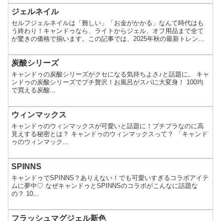
ジェルネイル
セルフジェルネイルは「難しい」「お金がかかる」なんて時代はも
う終わり！キャンドゥなら、ライトからジェル、オフ用品まで全て
が驚きの価格で揃います。この記事では、2025年秋の最新トレンド
カラーから、SNSで話題の「剥がせるベースコート」の使い方、初
心者でも失敗しない基本のやり方までを徹底解説。110円から始め
る、サロン級の指先を手に入れませんか。
炭酸シリーズ
キャンドゥの炭酸シリーズがクセになる気持ちよさ♪と話題に。 キャ
ンドゥの炭酸シリーズでプチ贅沢！お風呂がスパに大変身！ 100均
で買える炭酸...
ウィンマックス
キャンドゥのウィンマックスが可愛いと話題に！プチプラなのに高
見えする秘密とは？ キャンドゥのウィンマックスって？ 「キャンド
ゥのウィンマック...
SPINNS
キャンドゥでSPINNS？ありえない！でも可愛いすぎるコラボアイテ
ムに夢中♡ なぜキャンドゥとSPINNSのコラボがこんなに話題な
の？ 10...
フラッシュマグジェル新色