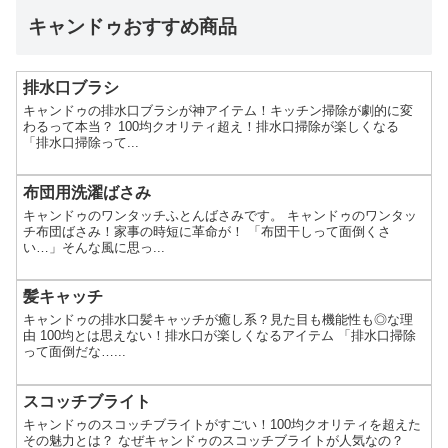
キャンドゥおすすめ商品
排水口ブラシ
キャンドゥの排水口ブラシが神アイテム！キッチン掃除が劇的に変
わるって本当？ 100均クオリティ超え！排水口掃除が楽しくなる
「排水口掃除って...
布団用洗濯ばさみ
キャンドゥのワンタッチふとんばさみです。 キャンドゥのワンタッ
チ布団ばさみ！家事の時短に革命が！ 「布団干しって面倒くさ
い…」そんな風に思っ...
髪キャッチ
キャンドゥの排水口髪キャッチが癒し系？見た目も機能性も◎な理
由 100均とは思えない！排水口が楽しくなるアイテム 「排水口掃除
って面倒だな…...
スコッチブライト
キャンドゥのスコッチブライトがすごい！100均クオリティを超えた
その魅力とは？ なぜキャンドゥのスコッチブライトが人気なの？