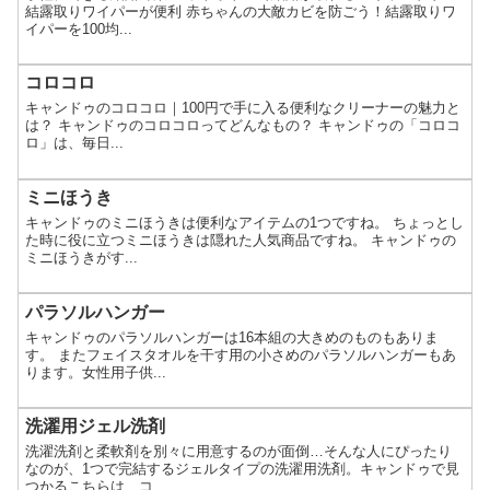
結露取りワイパーが便利 赤ちゃんの大敵カビを防ごう！結露取りワ
イパーを100均...
コロコロ
キャンドゥのコロコロ｜100円で手に入る便利なクリーナーの魅力と
は？ キャンドゥのコロコロってどんなもの？ キャンドゥの「コロコ
ロ」は、毎日...
ミニほうき
キャンドゥのミニほうきは便利なアイテムの1つですね。 ちょっとし
た時に役に立つミニほうきは隠れた人気商品ですね。 キャンドゥの
ミニほうきがす...
パラソルハンガー
キャンドゥのパラソルハンガーは16本組の大きめのものもありま
す。 またフェイスタオルを干す用の小さめのパラソルハンガーもあ
ります。女性用子供...
洗濯用ジェル洗剤
洗濯洗剤と柔軟剤を別々に用意するのが面倒…そんな人にぴったり
なのが、1つで完結するジェルタイプの洗濯用洗剤。キャンドゥで見
つかるこちらは、コ...