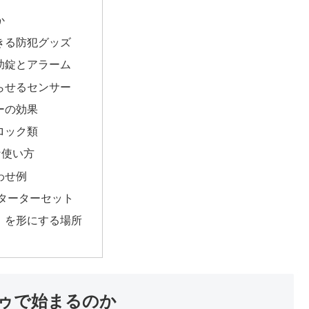
か
きる防犯グッズ
助錠とアラーム
らせるセンサー
ーの効果
ロック類
な使い方
わせ例
スターターセット
」を形にする場所
ゥで始まるのか