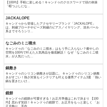
【100均】手軽に楽しめる！キャンドゥのクロスワードで頭の体操
「暇つぶしにな...
JACKALOPE
キャンドゥから登場したアクセサリーブランド「JACKALOPE」
は、刺繍ブローチやビーズ刺繍のピアス／イヤリング、淡水パール
系までそろうシリ...
なごみのミニ噴水
キャンドゥの「なごみのミニ噴水」はもう手に入らない？癒やしの
空間を100均で叶えた人気商品を徹底解説！ なぜ「なごみのミニ噴
水」が人気だった...
鍋敷き
キャンドゥのシリコン鍋敷きが話題に。 キャンドゥのシリコン鍋敷
きがすごい！熱さ対策もインテリアも叶える優秀アイテム3選 「熱い
鍋を置きたいけ...
鏡餅
キャンドゥの鏡餅が可愛すぎる！お正月準備はこれで決まり 【100
均】思わず笑顔！キャンドゥの鏡餅で、お正月をもっと楽しく 「お
正月飾り、手作...