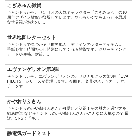
こぎみゅん雑貨
キャンドゥから、サンリオの人気キャラクター「こぎみゅん」の10
周年デザイン雑貨が登場しています。やわらかくてちょっと不思議
な世界観が魅力のこ...
世界地図レターセット
キャンドゥで見つかる「世界地図」デザインのレターアイテムは、
手紙を書く時間を少し特別にしてくれる雑貨です。グリーティング
カードや便箋、封筒、...
エヴァンゲリオン第3弾
キャンドゥから、エヴァンゲリオンのオリジナルグッズ第3弾「EVA
PILOTS」シリーズが登場します。今回も、文具やステッカー、ポー
チ、タオ...
かやおりふきん
キャンドゥのかや織りふきんが可愛いと話題！その魅力と選び方を
徹底解説 なぜキャンドゥのかや織りふきんがこんなに人気なの？ 最
近、SNSで「キ...
静電気ガードミスト