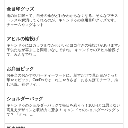
傘目印グッズ
雨の日に限って、自分の傘がどれかわからなくなる…そんなプチス
トレスを解消してくれるのが、キャンドゥの傘用目印グッズです。
チャームやマグネット...
アヒルの輪投げ
キャンドゥにはカラフルでかわいいヒヨコ付きの輪投げがあります♪
子供たちが喜ぶこと間違いなしですね。 キャンドゥのアヒル輪投げ
で、みんなでワ...
お弁当ピック
お弁当のおかずやパーティーフードに、刺すだけで見た目がぐっと
華やぐピック。CanDoでは、ねこやうさぎ、おさんぽモチーフ、推
し活風、剣デザイ...
ショルダーバッグ
キャンドゥのショルダーバッグで毎日を彩ろう！100円とは思えない
高見えデザインと収納力に驚き！ キャンドゥのショルダーバッグっ
て？ 「えっ、...