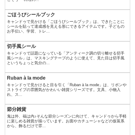
ごほうびシールブック
キャンドゥで見かける「ごほうびシールブック」は、できたことに
シールを貼って達成感を見える形にできるアイテムです。子どもの
お手伝い、学習、トレ...
切手風シール
キャンドゥで話題になっている「アンティーク調の切り離せる切手
風シール」は、マスキングテープのように使えて、見た目は切手風
というちょっと気分の...
Ruban à la mode
キャンドゥで見かけると目を引く「Ruban à la mode」は、リボンや
ストライプの雰囲気がかわいい雑貨シリーズです。文具、小物入
れ、ス...
節分雑貨
鬼は外、福は内♪そんな節分シーズンに向けて、キャンドゥから手軽
に楽しめる雑貨が揃っています。お面やカチューシャなどの仮装系
から、飾るだけで雰...